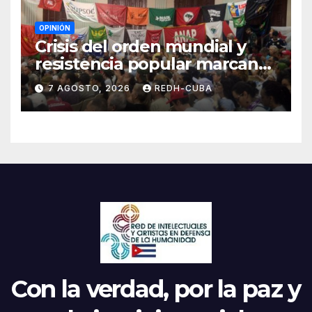
OPINIÓN
Crisis del orden mundial y
resistencia popular marcan
el inicio de la IV Asamblea
7 AGOSTO, 2026
REDH-CUBA
Continental de ALBA
Movimientos en Cuba
Con la verdad, por la paz y