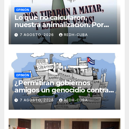
OPINIÓN
Lo que no calcularon,
nuestra animalización. Por
Laidi Fernández de Juan
7 AGOSTO, 2026
REDH-CUBA
OPINIÓN
¿Permitirán gobiernos
amigos un genocidio contra
Cuba? Por Hedelberto López
7 AGOSTO, 2026
REDH-CUBA
Blanch