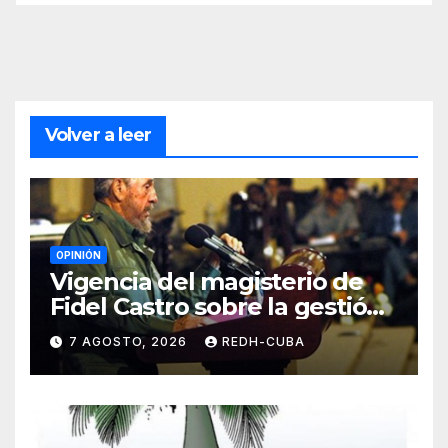
Volver a leer
OPINIÓN
Vigencia del magisterio de
Fidel Castro sobre la gestión
del liderazgo revolucionario.
7 AGOSTO, 2026
REDH-CUBA
Por Jorge Luís Guach Estévez