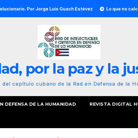
. Por Jorge Luís Guach Estévez
Lo que no calcularon, nues
d, por la paz y la ju
b del capítulo cubano de la Red en Defensa de la 
EN DEFENSA DE LA HUMANIDAD
REVISTA DIGITAL 