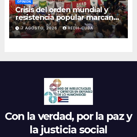
OPINIÓN
Crisis del orden mundial y
resistencia popular marcan
el inicio de la IV Asamblea
7 AGOSTO, 2026
REDH-CUBA
Continental de ALBA
Movimientos en Cuba
Con la verdad, por la paz y
la justicia social