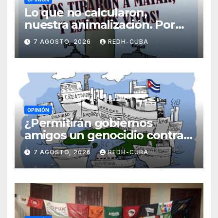
Lo que no calcularon,
nuestra animalización. Por
Laidi Fernández de Juan
7 AGOSTO, 2026
REDH-CUBA
OPINIÓN
¿Permitirán gobiernos
amigos un genocidio contra
Cuba? Por Hedelberto López
7 AGOSTO, 2026
REDH-CUBA
Blanch