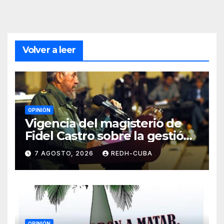
Volver a leer
OPINIÓN
Vigencia del magisterio de
Fidel Castro sobre la gestión
del liderazgo revolucionario.
7 AGOSTO, 2026
REDH-CUBA
Por Jorge Luís Guach Estévez
OPINIÓN