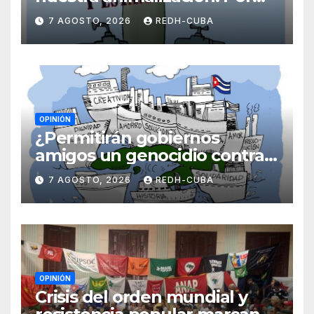
Laidi Fernández de Juan
7 AGOSTO, 2026
REDH-CUBA
OPINIÓN
¿Permitirán gobiernos
amigos un genocidio contra
Cuba? Por Hedelberto López
7 AGOSTO, 2026
REDH-CUBA
Blanch
OPINIÓN
Crisis del orden mundial y