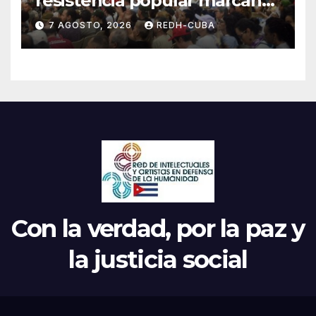
resistencia popular marcan
el inicio de la IV Asamblea
7 AGOSTO, 2026
REDH-CUBA
Continental de ALBA
Movimientos en Cuba
Con la verdad, por la paz y
la justicia social