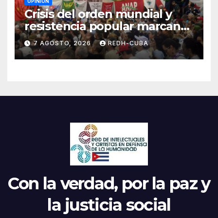
OPINIÓN
Crisis del orden mundial y
resistencia popular marcan
el inicio de la IV Asamblea
7 AGOSTO, 2026
REDH-CUBA
Continental de ALBA
Movimientos en Cuba
Con la verdad, por la paz y
la justicia social