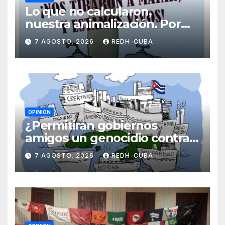
Lo que no calcularon,
nuestra animalización. Por
Laidi Fernández de Juan
7 AGOSTO, 2026
REDH-CUBA
OPINIÓN
¿Permitirán gobiernos
amigos un genocidio contra
Cuba? Por Hedelberto López
7 AGOSTO, 2026
REDH-CUBA
Blanch