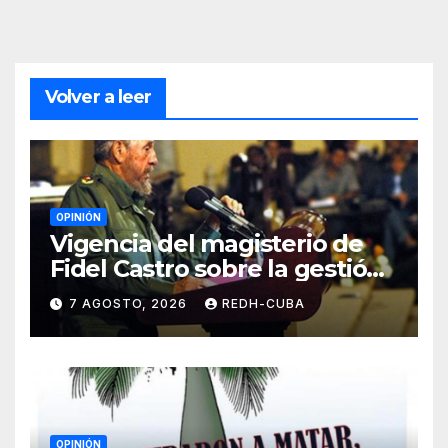
Volver a leer
OPINIÓN
Vigencia del magisterio de
Fidel Castro sobre la gestión
del liderazgo revolucionario.
7 AGOSTO, 2026
REDH-CUBA
Por Jorge Luís Guach Estévez
OPINIÓN