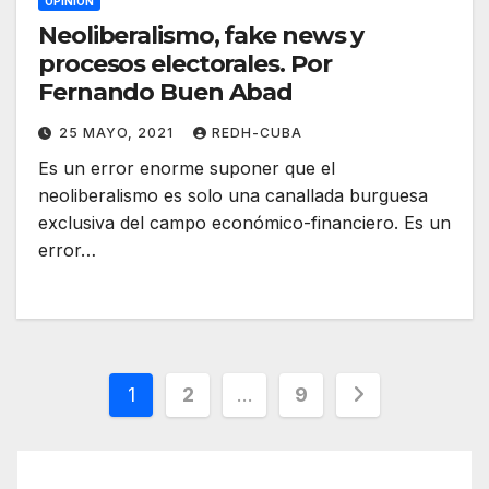
OPINIÓN
Neoliberalismo, fake news y
procesos electorales. Por
Fernando Buen Abad
25 MAYO, 2021
REDH-CUBA
Es un error enorme suponer que el
neoliberalismo es solo una canallada burguesa
exclusiva del campo económico-financiero. Es un
error…
Paginación
1
2
…
9
de
entradas