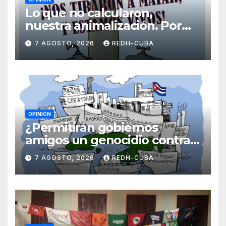
Lo que no calcularon,
nuestra animalización. Por
Laidi Fernández de Juan
7 AGOSTO, 2026
REDH-CUBA
OPINIÓN
¿Permitirán gobiernos
amigos un genocidio contra
Cuba? Por Hedelberto López
7 AGOSTO, 2026
REDH-CUBA
Blanch