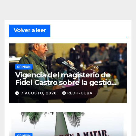
Volver a leer
OPINIÓN
Vigencia del magisterio de
Fidel Castro sobre la gestión
del liderazgo revolucionario.
7 AGOSTO, 2026
REDH-CUBA
Por Jorge Luís Guach Estévez
OPINIÓN