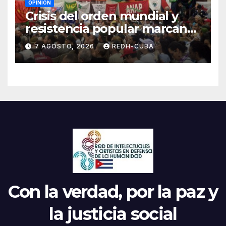
OPINIÓN
Crisis del orden mundial y
resistencia popular marcan
el inicio de la IV Asamblea
7 AGOSTO, 2026
REDH-CUBA
Continental de ALBA
Movimientos en Cuba
Con la verdad, por la paz y
la justicia social