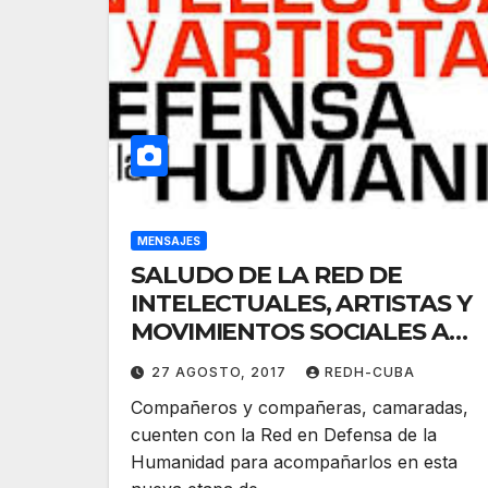
MENSAJES
SALUDO DE LA RED DE
INTELECTUALES, ARTISTAS Y
MOVIMIENTOS SOCIALES AL
CONGRESO DE LAS FUERZAS
27 AGOSTO, 2017
REDH-CUBA
ARMADAS
Compañeros y compañeras, camaradas,
REVOLUCIONARIAS DE
cuenten con la Red en Defensa de la
COLOMBIA FARC-EP
Humanidad para acompañarlos en esta