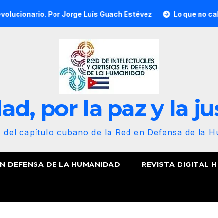
rio. Por Jorge Luís Guach Estévez
Lo que no calcularon, n
d, por la paz y la ju
b del capítulo cubano de la Red en Defensa de la 
EN DEFENSA DE LA HUMANIDAD
REVISTA DIGITAL 