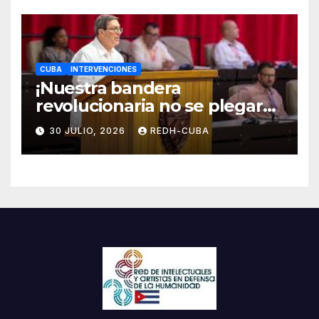
CUBA
INTERVENCIONES
¡Nuestra bandera
revolucionaria no se plegará
jamás! Por Bruno Rodríguez
30 JULIO, 2026
REDH-CUBA
Parrilla