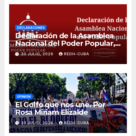
DECLARACIONES
Declaración de la Asamblea
Nacional del Poder Popular,
¡Cesen el cerco energético y
30 JULIO, 2026
REDH-CUBA
el castigo colectivo al pueblo
cubano!
OPINIÓN
El Golfo que nos une. Por
Rosa Miriam Elizalde
30 JULIO, 2026
REDH-CUBA