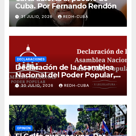
Cuba. Por Fernando Rendón
31 JULIO, 2026
REDH-CUBA
DECLARACIONES
Declaración de la Asamblea
Nacional del Poder Popular,
¡Cesen el cerco energético y
30 JULIO, 2026
REDH-CUBA
el castigo colectivo al pueblo
cubano!
OPINIÓN