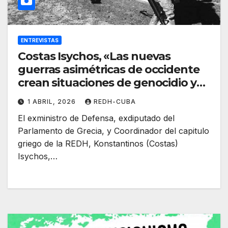
ENTREVISTAS
Costas Isychos, «Las nuevas
guerras asimétricas de occidente
crean situaciones de genocidio y
limpieza étnica». (Vídeo)
1 ABRIL, 2026
REDH-CUBA
El exministro de Defensa, exdiputado del
Parlamento de Grecia, y Coordinador del capitulo
griego de la REDH, Konstantinos (Costas)
Isychos,…