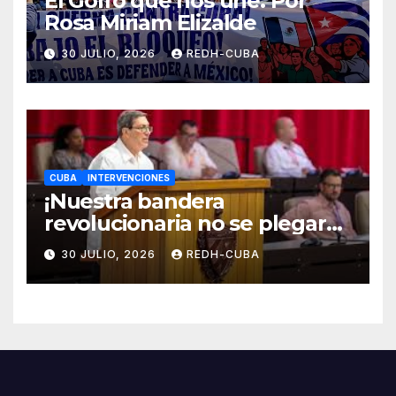
El Golfo que nos une. Por
Rosa Miriam Elizalde
30 JULIO, 2026
REDH-CUBA
CUBA
INTERVENCIONES
¡Nuestra bandera
revolucionaria no se plegará
jamás! Por Bruno Rodríguez
30 JULIO, 2026
REDH-CUBA
Parrilla