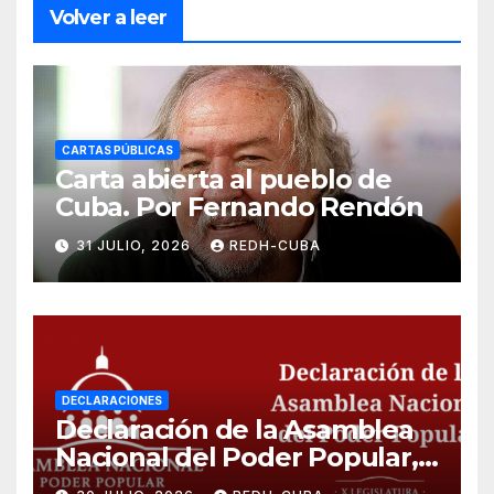
Volver a leer
CARTAS PÚBLICAS
Carta abierta al pueblo de
Cuba. Por Fernando Rendón
31 JULIO, 2026
REDH-CUBA
DECLARACIONES
Declaración de la Asamblea
Nacional del Poder Popular,
¡Cesen el cerco energético y