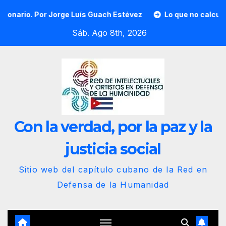
Saltar
rge Luís Guach Estévez
Lo que no calcularon, nuestra anim
al
Sáb. Ago 8th, 2026
contenido
Con la verdad, por la paz y la
justicia social
Sitio web del capítulo cubano de la Red en
Defensa de la Humanidad