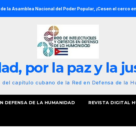
ea Nacional del Poder Popular, ¡Cesen el cerco energético y el
d, por la paz y la ju
b del capítulo cubano de la Red en Defensa de la 
EN DEFENSA DE LA HUMANIDAD
REVISTA DIGITAL 