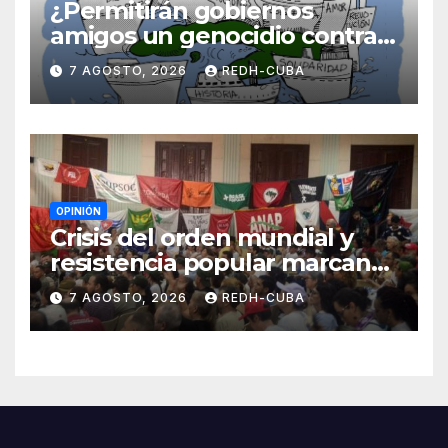
¿Permitirán gobiernos
amigos un genocidio contra
Cuba? Por Hedelberto López
7 AGOSTO, 2026
REDH-CUBA
Blanch
OPINIÓN
Crisis del orden mundial y
resistencia popular marcan
el inicio de la IV Asamblea
7 AGOSTO, 2026
REDH-CUBA
Continental de ALBA
Movimientos en Cuba