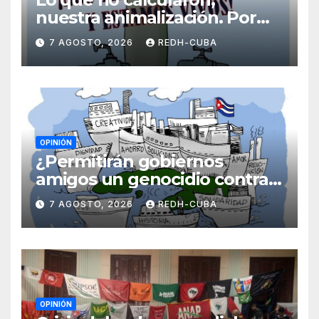
nuestra animalización. Por
Laidi Fernández de Juan
7 AGOSTO, 2026
REDH-CUBA
OPINIÓN
¿Permitirán gobiernos
amigos un genocidio contra
Cuba? Por Hedelberto López
7 AGOSTO, 2026
REDH-CUBA
Blanch
OPINIÓN