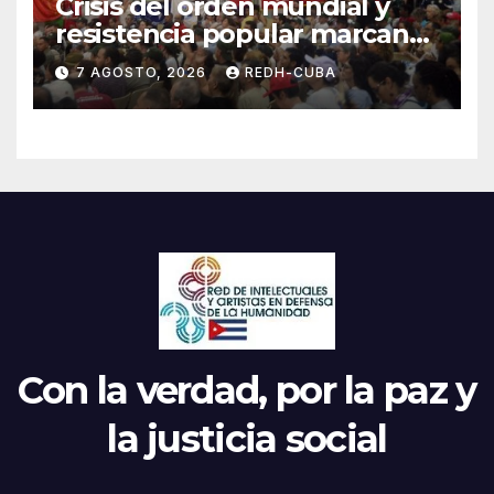
Crisis del orden mundial y
resistencia popular marcan
el inicio de la IV Asamblea
7 AGOSTO, 2026
REDH-CUBA
Continental de ALBA
Movimientos en Cuba
Con la verdad, por la paz y
la justicia social