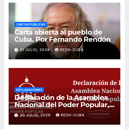
CARTAS PÚBLICAS
Carta abierta al pueblo de
Cuba. Por Fernando Rendón
31 JULIO, 2026
REDH-CUBA
DECLARACIONES
Declaración de la Asamblea
Nacional del Poder Popular,
¡Cesen el cerco energético y
30 JULIO, 2026
REDH-CUBA
el castigo colectivo al pueblo
cubano!