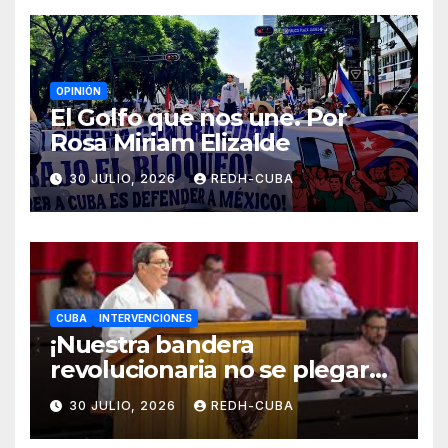
OPINIÓN
El Golfo que nos une. Por
Rosa Miriam Elizalde
30 JULIO, 2026
REDH-CUBA
CUBA
INTERVENCIONES
¡Nuestra bandera
revolucionaria no se plegará
jamás! Por Bruno Rodríguez
30 JULIO, 2026
REDH-CUBA
Parrilla