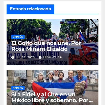
Entrada relacionada
OPINIÓN
El Golfo que nos une. Por
Rosa Miriam Elizalde
JUL 30, 2026
REDH-CUBA
OPINIÓN
Sí a Fidel y al Che en un
México libre y soberano. Por