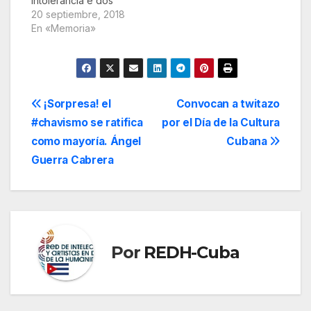
intolerância e dos
ataques à democracia
20 septiembre, 2018
Juca Guimarães Há 97
En «Memoria»
anos, em 19 de
setembro de 1921,
nascia o educador
pernambucano Paulo
Freire. Em 2018,
Navegación
¡Sorpresa! el
Convocan a twitazo
também
#chavismo se ratifica
por el Día de la Cultura
são celebrados os 50
de
anos do
como mayoría. Ángel
Cubana
livroPedagogia do
entradas
Guerra Cabrera
Oprimido, obra que
revolucionou o
sistema…
Por
REDH-Cuba