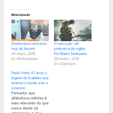
Relacionado
Democracia corre risco
O caso Lula – de
real, diz Amorim
pretores e de vigiles.
29 mayo, 2018
Por Mauro Santayana
En «Entrevistas»
29 enero, 2018
En «Opinión»
Paulo Freire, 97 anos: o
legado do brasileiro que
ensinou o mundo a ler a
si mesmo
Pensador que
alfabetizou milhões é
mais relevante do que
nunca diante da