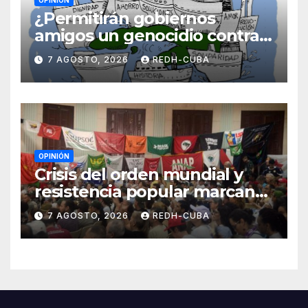
¿Permitirán gobiernos
amigos un genocidio contra
Cuba? Por Hedelberto López
7 AGOSTO, 2026
REDH-CUBA
Blanch
OPINIÓN
Crisis del orden mundial y
resistencia popular marcan
el inicio de la IV Asamblea
7 AGOSTO, 2026
REDH-CUBA
Continental de ALBA
Movimientos en Cuba