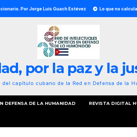
rge Luís Guach Estévez
Lo que no calcularon, nuestra anim
d, por la paz y la ju
b del capítulo cubano de la Red en Defensa de la 
EN DEFENSA DE LA HUMANIDAD
REVISTA DIGITAL 