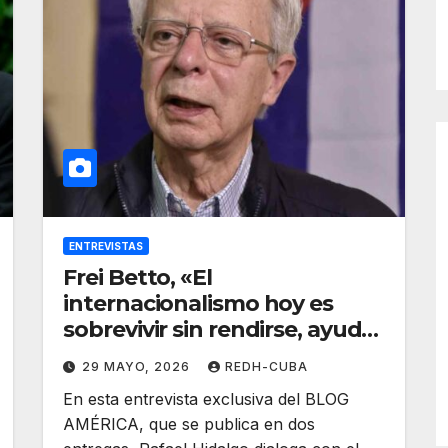
ENTREVISTAS
Frei Betto, «El
internacionalismo hoy es
sobrevivir sin rendirse, ayudar
sin subyugar y desarrollarse
29 MAYO, 2026
REDH-CUBA
sin perder el alma.»
En esta entrevista exclusiva del BLOG
AMÉRICA, que se publica en dos