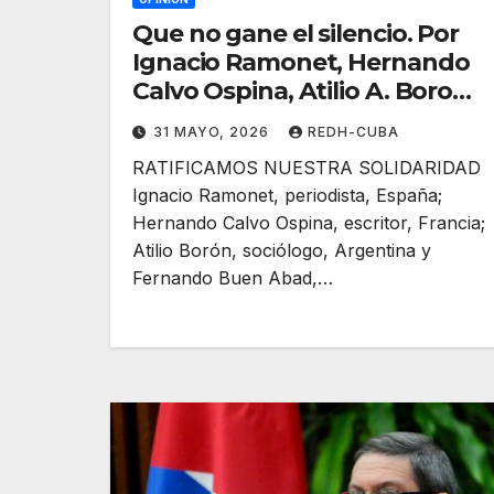
Que no gane el silencio. Por
Ignacio Ramonet, Hernando
Calvo Ospina, Atilio A. Boron,
Fernando Buen Abad
31 MAYO, 2026
REDH-CUBA
Domínguez
RATIFICAMOS NUESTRA SOLIDARIDAD
Ignacio Ramonet, periodista, España;
Hernando Calvo Ospina, escritor, Francia;
Atilio Borón, sociólogo, Argentina y
Fernando Buen Abad,…