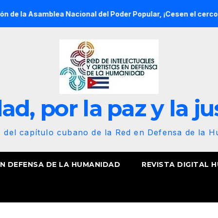
lea Nacional del Poder Popular, ¡Cesen el cerco energético y 
d, por la paz y la ju
b del capítulo cubano de la Red en Defensa de la 
EN DEFENSA DE LA HUMANIDAD
REVISTA DIGITAL 