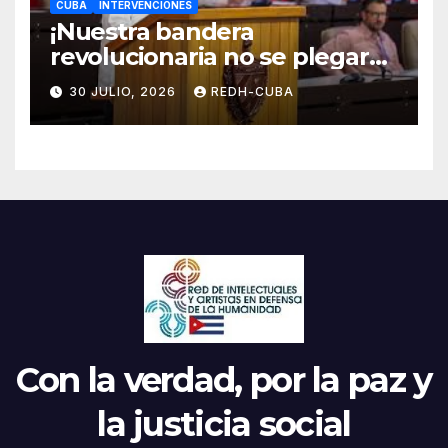
CUBA
INTERVENCIONES
¡Nuestra bandera
revolucionaria no se plegará
jamás! Por Bruno Rodríguez
30 JULIO, 2026
REDH-CUBA
Parrilla
Con la verdad, por la paz y
la justicia social