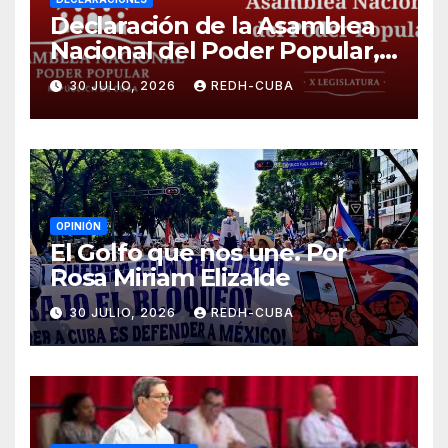
Declaración de la Asamblea
Nacional del Poder Popular,
¡Cesen el cerco energético y
30 JULIO, 2026
REDH-CUBA
el castigo colectivo al pueblo
cubano!
OPINIÓN
El Golfo que nos une. Por
Rosa Miriam Elizalde
30 JULIO, 2026
REDH-CUBA