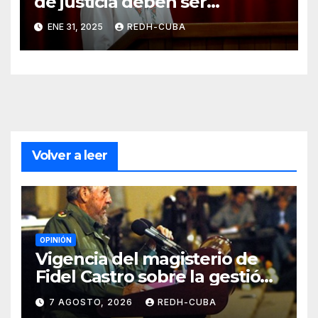
de justicia deben ser
conquistadas y construidas
ENE 31, 2025
REDH-CUBA
por nosotros
Volver a leer
OPINIÓN
Vigencia del magisterio de
Fidel Castro sobre la gestión
del liderazgo revolucionario.
7 AGOSTO, 2026
REDH-CUBA
Por Jorge Luís Guach Estévez