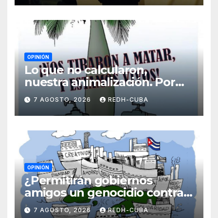
OPINIÓN
Lo que no calcularon,
nuestra animalización. Por
Laidi Fernández de Juan
7 AGOSTO, 2026
REDH-CUBA
OPINIÓN
¿Permitirán gobiernos
amigos un genocidio contra
Cuba? Por Hedelberto López
7 AGOSTO, 2026
REDH-CUBA
Blanch