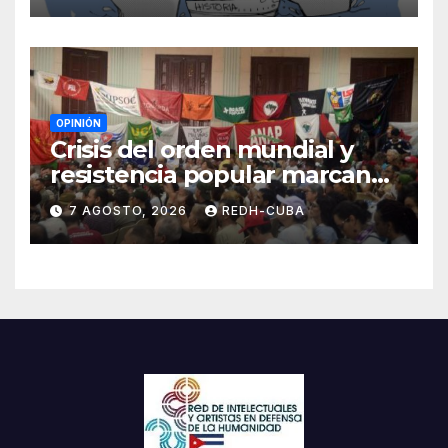
OPINIÓN
Crisis del orden mundial y
resistencia popular marcan
el inicio de la IV Asamblea
7 AGOSTO, 2026
REDH-CUBA
Continental de ALBA
Movimientos en Cuba