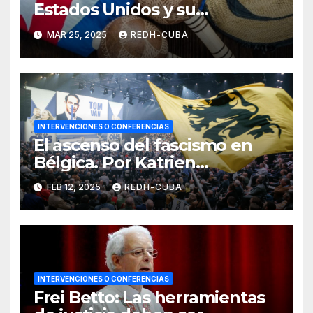
Estados Unidos y su
expresión en la cultura desde
MAR 25, 2025
REDH-CUBA
la historia
INTERVENCIONES O CONFERENCIAS
El ascenso del fascismo en
Bélgica. Por Katrien
Demuynck
FEB 12, 2025
REDH-CUBA
INTERVENCIONES O CONFERENCIAS
Frei Betto: Las herramientas