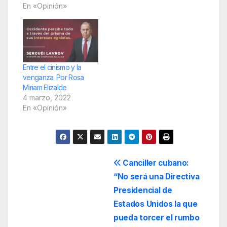
En «Opinión»
Entre el cinismo y la
venganza. Por Rosa
Miriam Elizalde
4 marzo, 2022
En «Opinión»
Navegación
Canciller cubano:
“No será una Directiva
de
Presidencial de
entradas
Estados Unidos la que
pueda torcer el rumbo