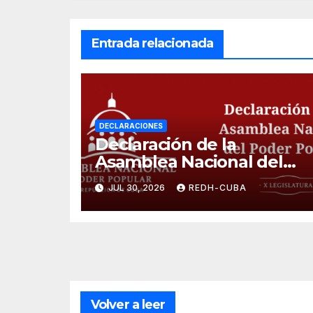
Entrada relacionada
DECLARACIONES
Declaración de la
Asamblea Nacional del
Poder Popular, ¡Cesen el
JUL 30, 2026
REDH-CUBA
cerco energético y el
castigo colectivo al
pueblo cubano!
Volver a leer