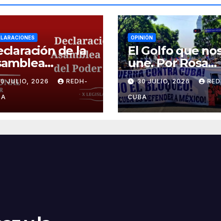
LARACIONES
OPINIÓN
claración de la
El Golfo que no
samblea
une. Por Rosa
cional del
Miriam Elizalde
0 JULIO, 2026
REDH-
30 JULIO, 2026
RED
der Popular,
esen el cerco
BA
CUBA
ergético y el
stigo colectivo
 pueblo cubano!