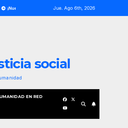
Jue. Ago 6th, 2026
ra bandera revolucionaria no se plegará jamás! Por Bruno Rodr
sticia social
Humanidad
HUMANIDAD EN RED