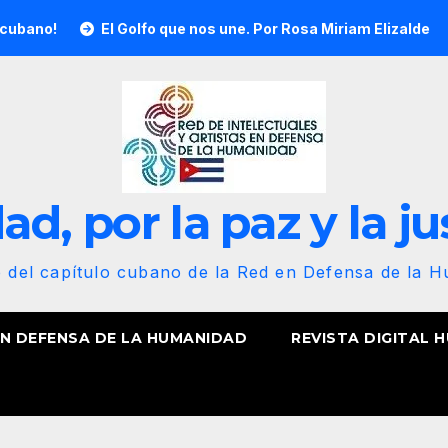
El Golfo que nos une. Por Rosa Miriam Elizalde
¡Nuest
d, por la paz y la ju
b del capítulo cubano de la Red en Defensa de la 
EN DEFENSA DE LA HUMANIDAD
REVISTA DIGITAL 