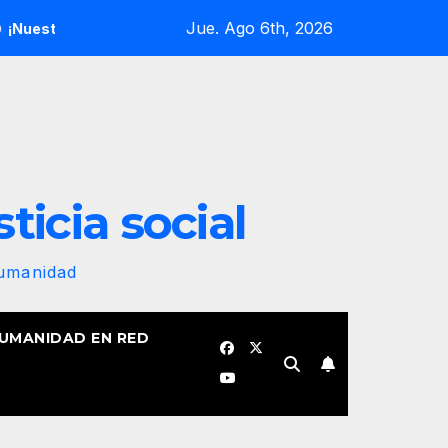
Jue. Ago 6th, 2026
andera revolucionaria no se plegará jamás! Por Bruno Rodríguez
sticia social
Humanidad
HUMANIDAD EN RED