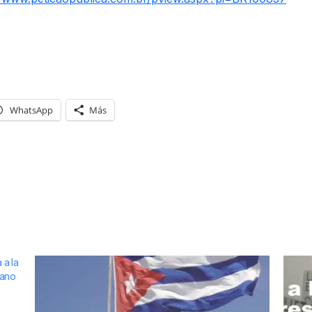
WhatsApp
Más
 a la
iano