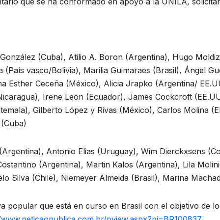
tario que se ha conformado en apoyo a la UNILA, solicitan
nzález (Cuba), Atilio A. Boron (Argentina), Hugo Moldiz 
(País vasco/Bolivia), Marilia Guimaraes (Brasil), Ángel G
 Ana Esther Ceceña (México), Alicia Jrapko (Argentina/ EE
(Nicaragua), Irene Leon (Ecuador), James Cockcroft (EE.
emala), Gilberto López y Rivas (México), Carlos Molina (El
 (Cuba)
 (Argentina), Antonio Elias (Uruguay), Wim Dierckxsens (C
stantino (Argentina), Martin Kalos (Argentina), Lila Molin
lo Silva (Chile), Niemeyer Almeida (Brasil), Marina Machado
va popular que está en curso en Brasil con el objetivo de 
//www.peticaopublica.com.br/pview.aspx?pi=BR100837