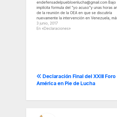
endefensadelpuebloenlucha@gmail.com Bajo 
implícita formula del “yo acuso”y unas horas a
de la reunión de la OEA en que se discutiría
nuevamente la intervención en Venezuela, má
una centena de intelectuales y académicos
3 junio, 2017
latinoamericanos, europeos y norteamericanos
En «Declaraciones»
firmaron recientemente una solicitada titulada
Navegación
Declaración Final del XXIII For
América en Pie de Lucha
de
entradas