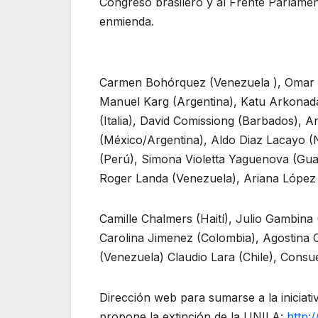
Congreso brasilero y al Frente Parlamen
enmienda.
Carmen Bohórquez (Venezuela ), Omar Go
Manuel Karg (Argentina), Katu Arkonada 
(Italia), David Comissiong (Barbados),
(México/Argentina), Aldo Diaz Lacayo 
(Perú), Simona Violetta Yaguenova (Guat
Roger Landa (Venezuela), Ariana López
Camille Chalmers (Haití), Julio Gambina
Carolina Jimenez (Colombia), Agostina Co
(Venezuela) Claudio Lara (Chile), Consue
Dirección web para sumarse a la iniciati
propone la extinción de la UNILA:
http: