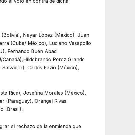
do el voto en contra de dicha
(Bolivia), Nayar López (México), Juan
uerra (Cuba/ México), Luciano Vasapollo
.UU), Fernando Buen Abad
UU/Canadá),Hildebrando Perez Grande
 Salvador), Carlos Fazio (México),
osta Rica), Josefina Morales (México),
ier (Paraguay), Orángel Rivas
 (Brasil),
lograr el rechazo de la enmienda que