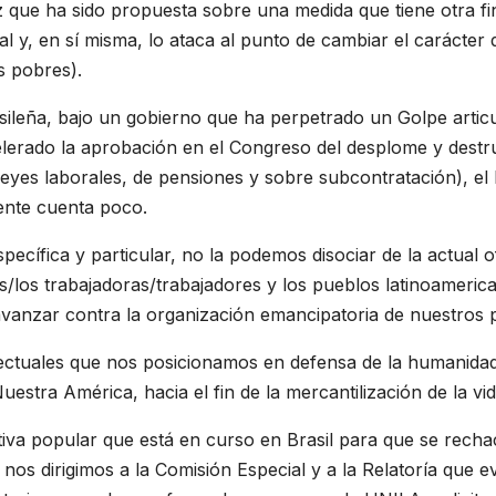
 que ha sido propuesta sobre una medida que tiene otra fina
nal y, en sí misma, lo ataca al punto de cambiar el carácter 
s pobres).
sileña, bajo un gobierno que ha perpetrado un Golpe artic
 acelerado la aprobación en el Congreso del desplome y dest
 leyes laborales, de pensiones y sobre subcontratación), e
mente cuenta poco.
pecífica y particular, no la podemos disociar de la actual 
as/los trabajadoras/trabajadores y los pueblos latinoameri
avanzar contra la organización emancipatoria de nuestros 
lectuales que nos posicionamos en defensa de la humanida
uestra América, hacia el fin de la mercantilización de la vid
ativa popular que está en curso en Brasil para que se rech
nos dirigimos a la Comisión Especial y a la Relatoría que e