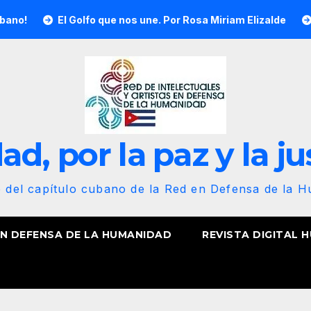
El Golfo que nos une. Por Rosa Miriam Elizalde
¡Nuestra b
d, por la paz y la ju
b del capítulo cubano de la Red en Defensa de la 
EN DEFENSA DE LA HUMANIDAD
REVISTA DIGITAL 