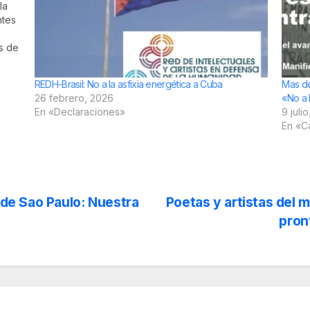
la
ntes
s de
,
REDH-Brasil: No a la asfixia energética a Cuba
Mas de
…
26 febrero, 2026
«No a 
En «Declaraciones»
9 juli
En «C
o de Sao Paulo: Nuestra
Poetas y artistas del
pron