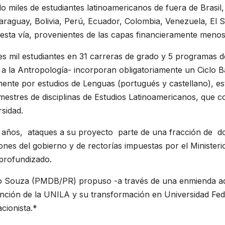
o miles de estudiantes latinoamericanos de fuera de Brasil
aguay, Bolivia, Perú, Ecuador, Colombia, Venezuela, El Sal
 esta vía, provenientes de las capas financieramente meno
s mil estudiantes en 31 carreras de grado y 5 programas d
as a la Antropología- incorporan obligatoriamente un Ciclo 
ente por estudios de Lenguas (portugués y castellano), est
mestres de disciplinas de Estudios Latinoamericanos, que c
sidad.
s años, ataques a su proyecto parte de una fracción de do
ones del gobierno y de rectorías impuestas por el Ministeri
 profundizado.
io Souza (PMDB/PR) propuso -a través de una enmienda adi
inción de la UNILA y su transformación en Universidad Feder
cionista.*