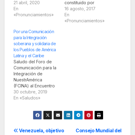
Comunicación para la
21 abril, 2020
constituido por
Integración de
En
organizaciones
16 agosto, 2017
NuestrAmérica
«Pronunciamientos»
sociales y redes de
En
expresa su plena
comunicación de
«Pronunciamientos»
solidaridad con la
América Latina y el
Por una Comunicación
Asociación de
Caribe, se suma al
para la Integración
Radiodifusión
coro de las
soberana y solidaria de
Participativa de El
numerosas voces que
los Pueblos de América
Salvador (ARPAS)
rechazan
Latina y el Caribe
frente a las falacias
enfáticamente las
Saludo del Foro de
manifestadas por el
amenazas proferidas
Comunicación para la
Secretario de Prensa
por el presidente de
Integración de
de la…
los Estados Unidos
NuestrAmérica
contra la nación
(FCINA) al Encuentro
venezolana. Fuente:
Antimperialista de
30 octubre, 2019
ALAI…
Solidaridad, por la
En «Saludos»
Democracia y contra
el Neoliberalismo
Desde el Foro de
Comunicación para la
Integración de
Navegación
Venezuela, objetivo
Consejo Mundial del
NuestrAmérica