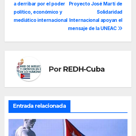
a derribar por el poder
Proyecto José Martí de
saludamos a los
de
participantes del
político, económico y
Solidaridad
Encuentro
entradas
mediático internacional
Internacional apoyan el
Antimperialista de
mensaje de la UNEAC
Solidaridad, por la
Democracia y contra
el Neoliberalismo
que…
Por
REDH-Cuba
Entrada relacionada