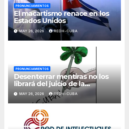
PRONUNCIAMIENTOS
El macartismo renace en los
Estados Unidos
MAY 26, 2026
REDH-CUBA
PRONUNCIAMIENTOS
Desenterrar mentiras no los
librará del juicio de la
Historia.Pronunciamiento de
MAY 26, 2026
REDH-CUBA
la Unión de Periodistas de
Cuba (UPEC)