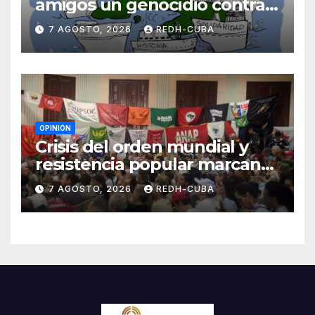
amigos un genocidio contra
Cuba? Por Hedelberto López
7 AGOSTO, 2026
REDH-CUBA
Blanch
OPINIÓN
Crisis del orden mundial y
resistencia popular marcan
el inicio de la IV Asamblea
7 AGOSTO, 2026
REDH-CUBA
Continental de ALBA
Movimientos en Cuba