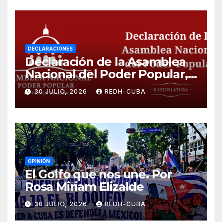
DECLARACIONES
Declaración de la Asamblea
Nacional del Poder Popular,
¡Cesen el cerco energético y
30 JULIO, 2026
REDH-CUBA
el castigo colectivo al pueblo
cubano!
OPINIÓN
El Golfo que nos une. Por
Rosa Miriam Elizalde
30 JULIO, 2026
REDH-CUBA