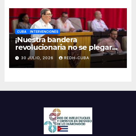
CUBA
INTERVENCIONES
¡Nuestra bandera
revolucionaria no se plegará
jamás! Por Bruno Rodríguez
30 JULIO, 2026
REDH-CUBA
Parrilla