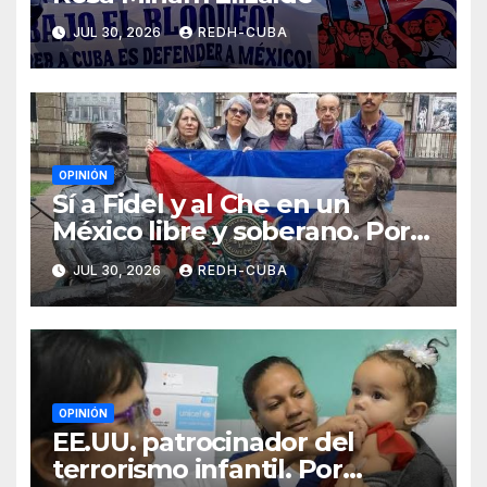
JUL 30, 2026
REDH-CUBA
OPINIÓN
Sí a Fidel y al Che en un
México libre y soberano. Por
Luis Manuel Arce Issac
JUL 30, 2026
REDH-CUBA
OPINIÓN
EE.UU. patrocinador del
terrorismo infantil. Por