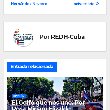
de
Hernández Navarro
aniversario
entradas
Por
REDH-Cuba
Entrada relacionada
OPINIÓN
El Golfo que nos une. Por
Rosa Miriam Elizalde