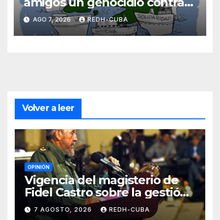
amigos un genocidio contra
Cuba? Por Hedelberto López
AGO 7, 2026
REDH-CUBA
Blanch
Volver a leer
OPINIÓN
Vigencia del magisterio de
Fidel Castro sobre la gestión
del liderazgo revolucionario.
7 AGOSTO, 2026
REDH-CUBA
Por Jorge Luís Guach Estévez