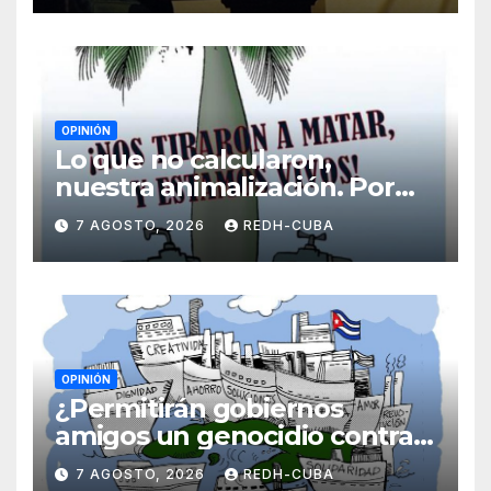
OPINIÓN
Lo que no calcularon,
nuestra animalización. Por
Laidi Fernández de Juan
7 AGOSTO, 2026
REDH-CUBA
OPINIÓN
¿Permitirán gobiernos
amigos un genocidio contra
Cuba? Por Hedelberto López
7 AGOSTO, 2026
REDH-CUBA
Blanch