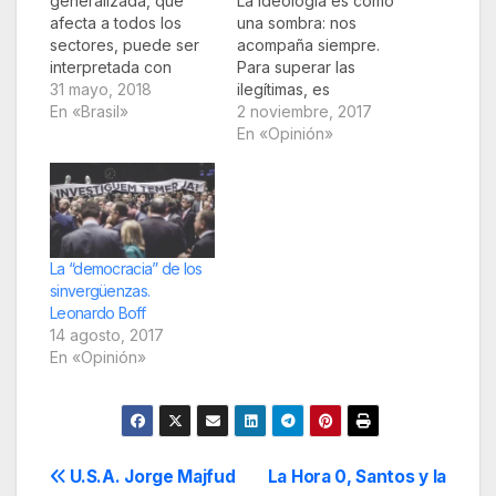
generalizada, que
La ideología es como
afecta a todos los
una sombra: nos
sectores, puede ser
acompaña siempre.
interpretada con
Para superar las
diferentes claves de
31 mayo, 2018
ilegítimas, es
lectura. Hasta ahora
En «Brasil»
menester
2 noviembre, 2017
han prevalecido las
desenmascararlas y
En «Opinión»
interpretaciones
sacar a la luz los
sociológicas, políticas
intereses escondidos.
e históricas. Pretendo
Y cuando hablamos a
presentar una
partir de un
derivada de las
determinado lugar
categorías de C. G.
social, conviene
La “democracia” de los
Jung en su psicología
explicitar en el
sinvergüenzas.
analítica pues es
discurso nuestra
Leonardo Boff
iluminadora. Avanzo
ideología.
14 agosto, 2017
ya la hipótesis…
Concientizada, la
En «Opinión»
ideología se legitima y
democráticamente
puede ser…
Navegación
U.S.A. Jorge Majfud
La Hora 0, Santos y la