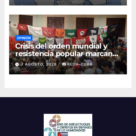
OPINIÓN
Crisis del orden mundial y
resistencia popular marcan
el inicio de la IV Asamblea
7 AGOSTO, 2026
REDH-CUBA
Continental de ALBA
Movimientos en Cuba