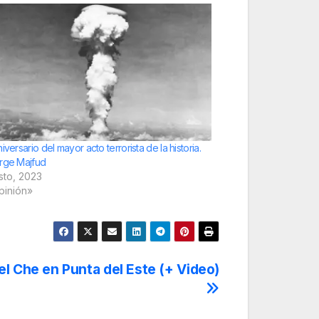
iversario del mayor acto terrorista de la historia.
rge Majfud
sto, 2023
pinión»
del Che en Punta del Este (+ Video)