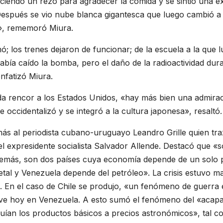
aciendo un rezo para agradecer la comida y se sintió una 
 Después se vio nube blanca gigantesca que luego cambió a 
d», rememoró Miura.
 los trenes dejaron de funcionar; de la escuela a la que l
había caído la bomba, pero el daño de la radioactividad d
nfatizó Miura.
a rencor a los Estados Unidos, «hay más bien una admirac
 occidentalizó y se integró a la cultura japonesa», resaltó.
ás al periodista cubano-uruguayo Leandro Grille quien traz
el expresidente socialista Salvador Allende. Destacó que «
demás, son dos países cuya economía depende de un solo p
al y Venezuela depende del petróleo». La crisis estuvo m
s. En el caso de Chile se produjo, «un fenómeno de guerra
e ve hoy en Venezuela. A esto sumó el fenómeno del «acap
ían los productos básicos a precios astronómicos», tal co