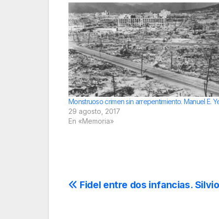
Monstruoso crimen sin arrepentimiento. Manuel E. 
29 agosto, 2017
En «Memoria»
Navegación
Fidel entre dos infancias. Silvi
de