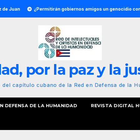
¿Permitirán gobiernos amigos un genocidio contra Cuba? Por
d, por la paz y la ju
b del capítulo cubano de la Red en Defensa de la 
EN DEFENSA DE LA HUMANIDAD
REVISTA DIGITAL 