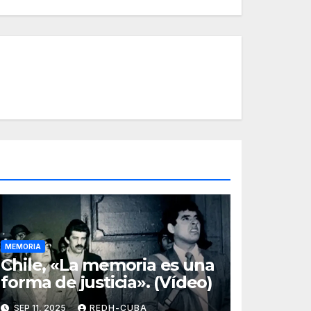
MEMORIA
Chile, «La memoria es una
forma de justicia». (Vídeo)
SEP 11, 2025
REDH-CUBA