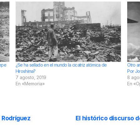
Yepe
¿Se ha sellado en el mundo la cicatriz atómica de
Otro an
Hiroshima?
Por Jo
7 agosto, 2019
8 ago
En «Memoria»
En «O
o Rodríguez
El histórico discurso 