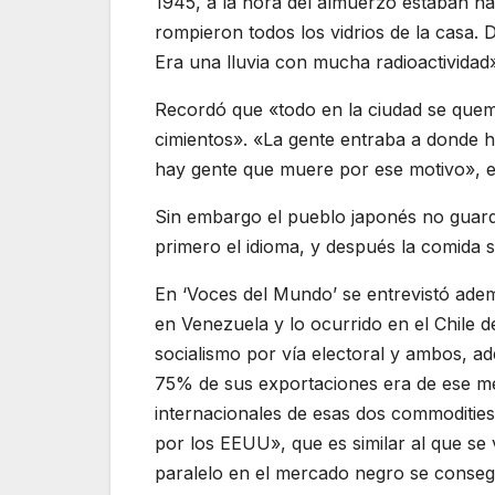
1945, a la hora del almuerzo estaban h
rompieron todos los vidrios de la casa.
Era una lluvia con mucha radioactivida
Recordó que «todo en la ciudad se quemó;
cimientos». «La gente entraba a donde 
hay gente que muere por ese motivo», e
Sin embargo el pueblo japonés no guard
primero el idioma, y después la comida se
En ‘Voces del Mundo’ se entrevistó adem
en Venezuela y lo ocurrido en el Chile d
socialismo por vía electoral y ambos, a
75% de sus exportaciones era de ese met
internacionales de esas dos commoditie
por los EEUU», que es similar al que s
paralelo en el mercado negro se consegu