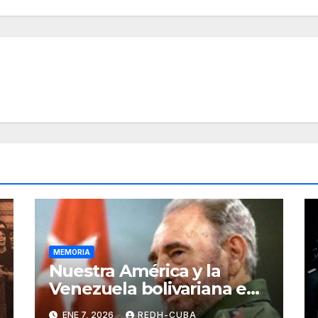
MEMORIA
Nuestra América y la
Venezuela bolivariana en
Fidel
ENE 7, 2026
REDH-CUBA