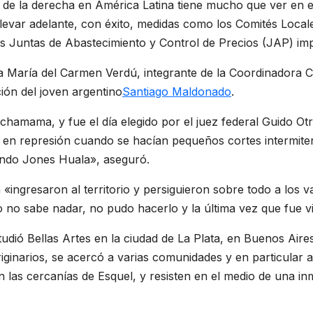
de la derecha en América Latina tiene mucho que ver en e
llevar adelante, con éxito, medidas como los Comités Loca
as Juntas de Abastecimiento y Control de Precios (JAP) im
a María del Carmen Verdú, integrante de la Coordinadora Co
ción del joven argentino
Santiago Maldonado
.
chamama, y fue el día elegido por el juez federal Guido Otr
a en represión cuando se hacían pequeños cortes intermitent
cundo Jones Huala», aseguró.
«ingresaron al territorio y persiguieron sobre todo a los 
 no sabe nadar, no pudo hacerlo y la última vez que fue v
udió Bellas Artes en la ciudad de La Plata, en Buenos Aires
riginarios, se acercó a varias comunidades y en particula
n las cercanías de Esquel, y resisten en el medio de una i