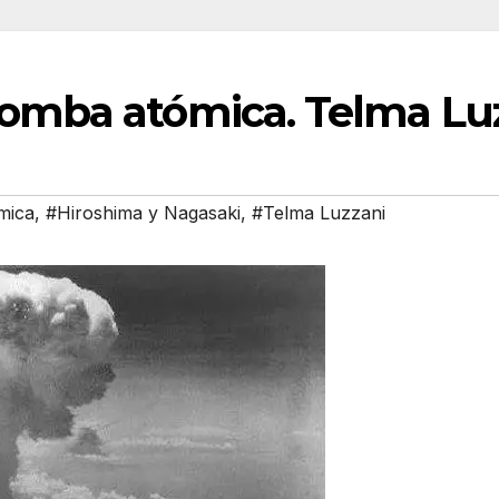
bomba atómica. Telma Lu
mica
,
#Hiroshima y Nagasaki
,
#Telma Luzzani