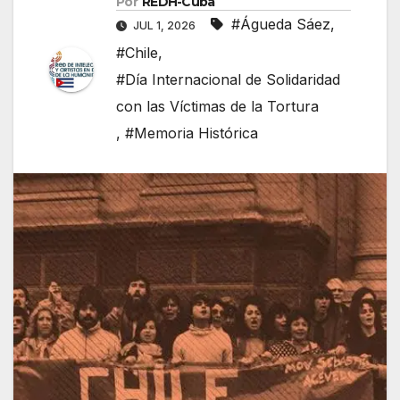
Por
REDH-Cuba
#Águeda Sáez
,
JUL 1, 2026
#Chile
,
#Día Internacional de Solidaridad
con las Víctimas de la Tortura
,
#Memoria Histórica