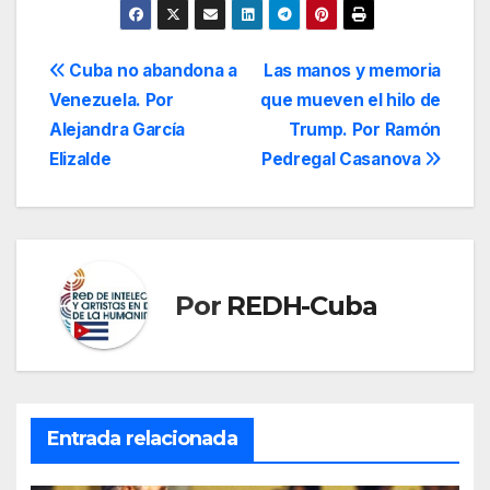
Navegación
Cuba no abandona a
Las manos y memoria
Venezuela. Por
que mueven el hilo de
de
Alejandra García
Trump. Por Ramón
entradas
Elizalde
Pedregal Casanova
Por
REDH-Cuba
Entrada relacionada