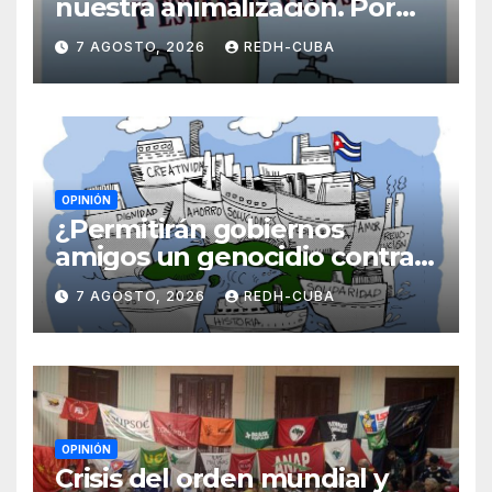
nuestra animalización. Por
Laidi Fernández de Juan
7 AGOSTO, 2026
REDH-CUBA
OPINIÓN
¿Permitirán gobiernos
amigos un genocidio contra
Cuba? Por Hedelberto López
7 AGOSTO, 2026
REDH-CUBA
Blanch
OPINIÓN
Crisis del orden mundial y