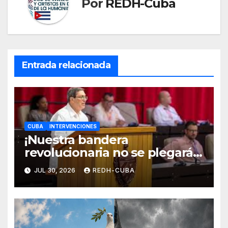
Por
REDH-Cuba
Entrada relacionada
CUBA
INTERVENCIONES
¡Nuestra bandera
revolucionaria no se plegará
jamás! Por Bruno Rodríguez
JUL 30, 2026
REDH-CUBA
Parrilla