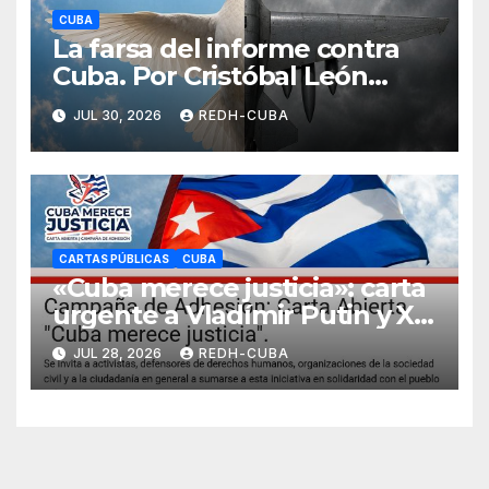
CUBA
La farsa del informe contra
Cuba. Por Cristóbal León
Campos
JUL 30, 2026
REDH-CUBA
CARTAS PÚBLICAS
CUBA
«Cuba merece justicia»: carta
urgente a Vladímir Putin y Xi
Jinping (+Para adherirse a
JUL 28, 2026
REDH-CUBA
esta iniciativa)