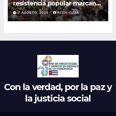
resistencia popular marcan
el inicio de la IV Asamblea
7 AGOSTO, 2026
REDH-CUBA
Continental de ALBA
Movimientos en Cuba
Con la verdad, por la paz y
la justicia social