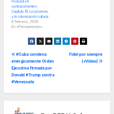
Podcast «A
contracorriente»,
Capítulo 18. Los jóvenes
y la colonización cultural
8 febrero, 2026
En «Pensamiento»
Navegación
#Cuba condena
Fidel por siempre
enérgicamente Orden
(+Video)
de
Ejecutiva firmada por
entradas
Donald #Trump contra
#Venezuela