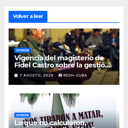
Volver a leer
OPINIÓN
Vigencia del magisterio de
Fidel Castro sobre la gestión
del liderazgo revolucionario.
7 AGOSTO, 2026
REDH-CUBA
Por Jorge Luís Guach Estévez
OPINIÓN
Lo que no calcularon,