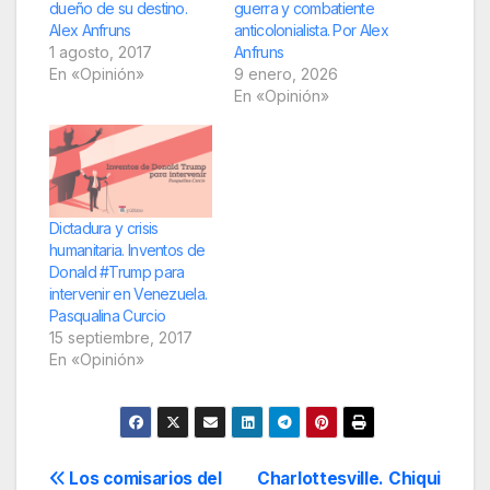
dueño de su destino.
guerra y combatiente
Alex Anfruns
anticolonialista. Por Alex
1 agosto, 2017
Anfruns
En «Opinión»
9 enero, 2026
En «Opinión»
Dictadura y crisis
humanitaria. Inventos de
Donald #Trump para
intervenir en Venezuela.
Pasqualina Curcio
15 septiembre, 2017
En «Opinión»
Navegación
Los comisarios del
Charlottesville. Chiqui