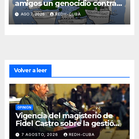
amigos un genocidio contra
Cuba? Por Hedelberto López
AGO 7, 2026
REDH-CUBA
Blanch
Volver a leer
OPINIÓN
Vigencia del magisterio de
Fidel Castro sobre la gestión
del liderazgo revolucionario.
7 AGOSTO, 2026
REDH-CUBA
Por Jorge Luís Guach Estévez