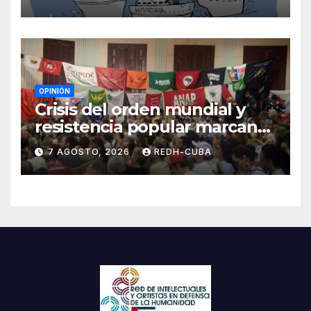
Blanch
OPINIÓN
Crisis del orden mundial y
resistencia popular marcan
el inicio de la IV Asamblea
7 AGOSTO, 2026
REDH-CUBA
Continental de ALBA
Movimientos en Cuba