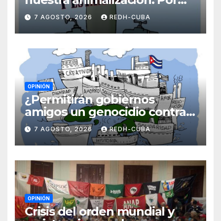
Laidi Fernández de Juan
7 AGOSTO, 2026
REDH-CUBA
OPINIÓN
¿Permitirán gobiernos
amigos un genocidio contra
Cuba? Por Hedelberto López
7 AGOSTO, 2026
REDH-CUBA
Blanch
OPINIÓN
Crisis del orden mundial y