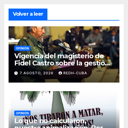
Volver a leer
OPINIÓN
Vigencia del magisterio de
Fidel Castro sobre la gestión
del liderazgo revolucionario.
7 AGOSTO, 2026
REDH-CUBA
Por Jorge Luís Guach Estévez
OPINIÓN
Lo que no calcularon,
nuestra animalización. Por