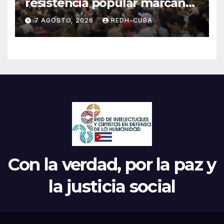
resistencia popular marcan
el inicio de la IV Asamblea
7 AGOSTO, 2026
REDH-CUBA
Continental de ALBA
Movimientos en Cuba
Con la verdad, por la paz y
la justicia social