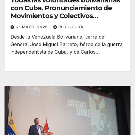
Todas las voluntades bolivarianas
con Cuba. Pronunciamiento de
Movimientos y Colectivos
Militantes de la Solidaridad en
21 MAYO, 2026
REDH-CUBA
Venezuela
Desde la Venezuela Bolivariana, tierra del
General José Miguel Barreto, héroe de la guerra
independentista de Cuba, y de Carlos…