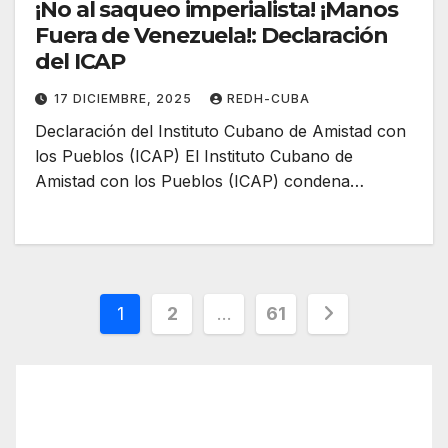
¡No al saqueo imperialista! ¡Manos
Fuera de Venezuela!: Declaración
del ICAP
17 DICIEMBRE, 2025
REDH-CUBA
Declaración del Instituto Cubano de Amistad con
los Pueblos (ICAP) El Instituto Cubano de
Amistad con los Pueblos (ICAP) condena…
Paginación
1
2
…
61
de
entradas