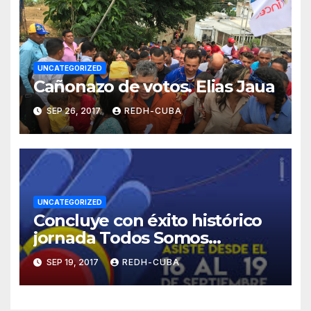
UNCATEGORIZED
Cañonazo de votos. Elias Jaua
SEP 26, 2017
REDH-CUBA
UNCATEGORIZED
Concluye con éxito histórico
jornada Todos Somos
Venezuela
SEP 19, 2017
REDH-CUBA