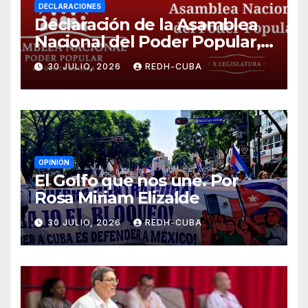
DECLARACIONES
Declaración de la Asamblea
Nacional del Poder Popular,
¡Cesen el cerco energético y
30 JULIO, 2026
REDH-CUBA
el castigo colectivo al pueblo
cubano!
OPINIÓN
El Golfo que nos une. Por
Rosa Miriam Elizalde
30 JULIO, 2026
REDH-CUBA