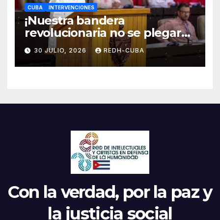
CUBA
INTERVENCIONES
¡Nuestra bandera
revolucionaria no se plegará
jamás! Por Bruno Rodríguez
30 JULIO, 2026
REDH-CUBA
Parrilla
Con la verdad, por la paz y
la justicia social