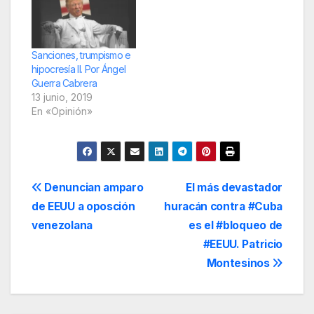
Sanciones, trumpismo e
hipocresía II. Por Ángel
Guerra Cabrera
13 junio, 2019
En «Opinión»
Navegación
Denuncian amparo
El más devastador
de EEUU a oposción
huracán contra #Cuba
de
venezolana
es el #bloqueo de
entradas
#EEUU. Patricio
Montesinos