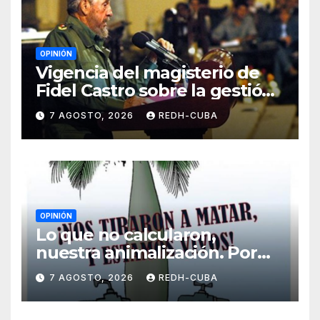
OPINIÓN
Vigencia del magisterio de
Fidel Castro sobre la gestión
del liderazgo revolucionario.
7 AGOSTO, 2026
REDH-CUBA
Por Jorge Luís Guach Estévez
OPINIÓN
Lo que no calcularon,
nuestra animalización. Por
Laidi Fernández de Juan
7 AGOSTO, 2026
REDH-CUBA