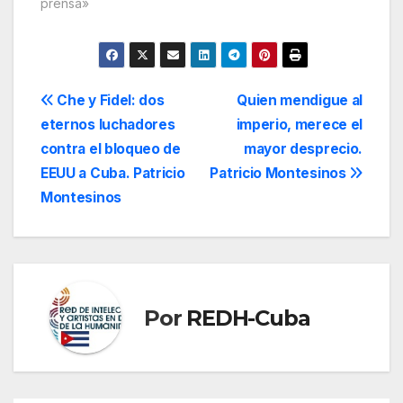
prensa»
Navegación
Che y Fidel: dos
Quien mendigue al
eternos luchadores
imperio, merece el
de
contra el bloqueo de
mayor desprecio.
entradas
EEUU a Cuba. Patricio
Patricio Montesinos
Montesinos
Por
REDH-Cuba