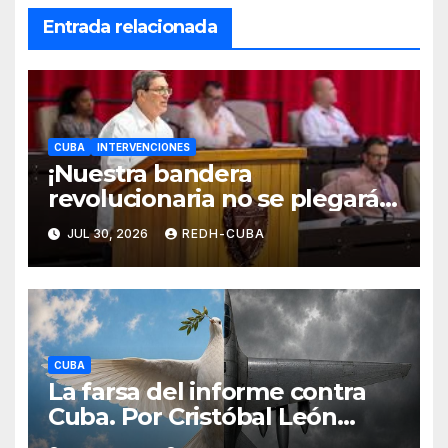
Entrada relacionada
CUBA
INTERVENCIONES
¡Nuestra bandera
revolucionaria no se plegará
jamás! Por Bruno Rodríguez
JUL 30, 2026
REDH-CUBA
Parrilla
CUBA
La farsa del informe contra
Cuba. Por Cristóbal León
Campos