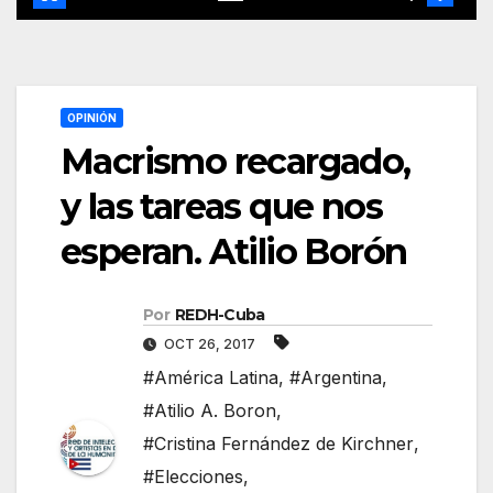
OPINIÓN
Macrismo recargado,
y las tareas que nos
esperan. Atilio Borón
Por
REDH-Cuba
OCT 26, 2017
#América Latina
,
#Argentina
,
#Atilio A. Boron
,
#Cristina Fernández de Kirchner
,
#Elecciones
,