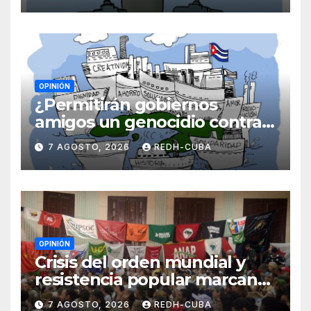
OPINIÓN
¿Permitirán gobiernos
amigos un genocidio contra
Cuba? Por Hedelberto López
7 AGOSTO, 2026
REDH-CUBA
Blanch
OPINIÓN
Crisis del orden mundial y
resistencia popular marcan
el inicio de la IV Asamblea
7 AGOSTO, 2026
REDH-CUBA