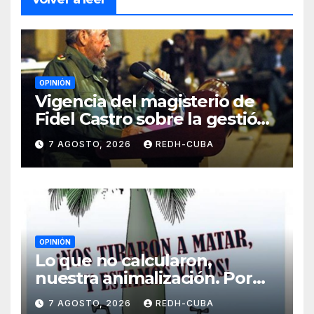
OPINIÓN
Vigencia del magisterio de
Fidel Castro sobre la gestión
del liderazgo revolucionario.
7 AGOSTO, 2026
REDH-CUBA
Por Jorge Luís Guach Estévez
OPINIÓN
Lo que no calcularon,
nuestra animalización. Por
Laidi Fernández de Juan
7 AGOSTO, 2026
REDH-CUBA