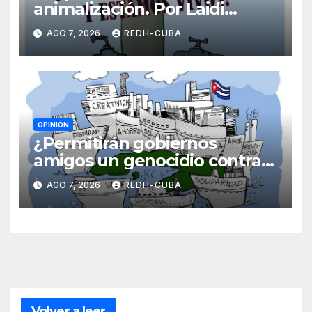
animalización. Por Laidi
Fernández de Juan
AGO 7, 2026
REDH-CUBA
OPINIÓN
¿Permitirán gobiernos
amigos un genocidio contra
Cuba? Por Hedelberto López
AGO 7, 2026
REDH-CUBA
Blanch
Volver a leer