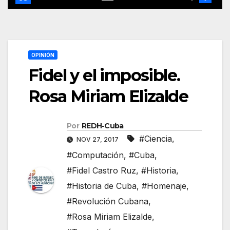
OPINIÓN
Fidel y el imposible.
Rosa Miriam Elizalde
Por
REDH-Cuba
#Ciencia
,
NOV 27, 2017
#Computación
,
#Cuba
,
#Fidel Castro Ruz
,
#Historia
,
#Historia de Cuba
,
#Homenaje
,
#Revolución Cubana
,
#Rosa Miriam Elizalde
,