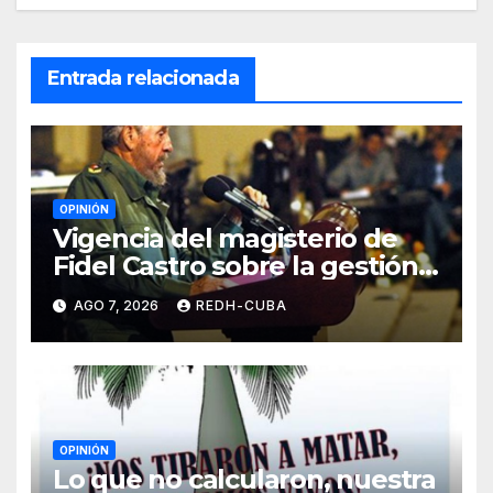
Entrada relacionada
OPINIÓN
Vigencia del magisterio de
Fidel Castro sobre la gestión
del liderazgo revolucionario.
AGO 7, 2026
REDH-CUBA
Por Jorge Luís Guach Estévez
OPINIÓN
Lo que no calcularon, nuestra