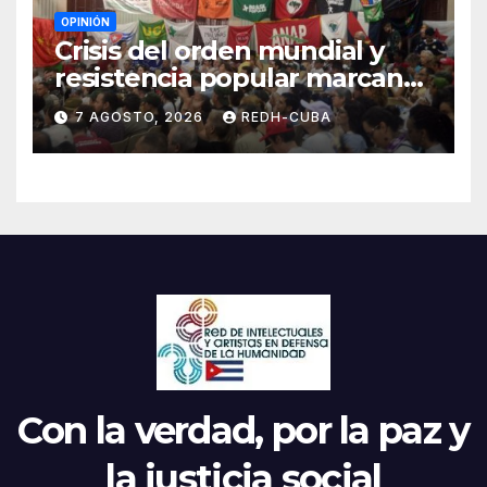
OPINIÓN
Crisis del orden mundial y
resistencia popular marcan
el inicio de la IV Asamblea
7 AGOSTO, 2026
REDH-CUBA
Continental de ALBA
Movimientos en Cuba
Con la verdad, por la paz y
la justicia social