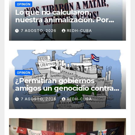
OPINIÓN
Lo que no calcularon,
nuestra animalización. Por
Laidi Fernández de Juan
7 AGOSTO, 2026
REDH-CUBA
OPINIÓN
¿Permitirán gobiernos
amigos un genocidio contra
Cuba? Por Hedelberto López
7 AGOSTO, 2026
REDH-CUBA
Blanch