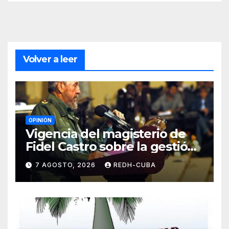
Volver a leer
OPINIÓN
Vigencia del magisterio de
Fidel Castro sobre la gestión
del liderazgo revolucionario.
7 AGOSTO, 2026
REDH-CUBA
Por Jorge Luís Guach Estévez