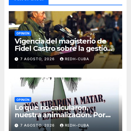
OPINIÓN
Vigencia del magisterio de
Fidel Castro sobre la gestión
del liderazgo revolucionario.
7 AGOSTO, 2026
REDH-CUBA
Por Jorge Luís Guach Estévez
OPINIÓN
Lo que no calcularon,
nuestra animalización. Por
Laidi Fernández de Juan
7 AGOSTO, 2026
REDH-CUBA