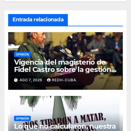
Entrada relacionada
OPINIÓN
Vigencia del magisterio de
Fidel Castro sobre la gestión
del liderazgo revolucionario.
AGO 7, 2026
REDH-CUBA
Por Jorge Luís Guach Estévez
OPINIÓN
Lo que no calcularon, nuestra