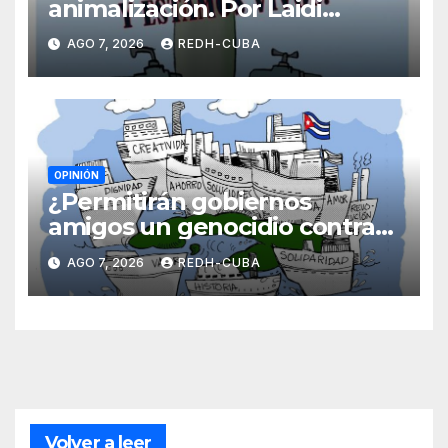
animalización. Por Laidi
Fernández de Juan
AGO 7, 2026
REDH-CUBA
OPINIÓN
¿Permitirán gobiernos
amigos un genocidio contra
Cuba? Por Hedelberto López
AGO 7, 2026
REDH-CUBA
Blanch
Volver a leer