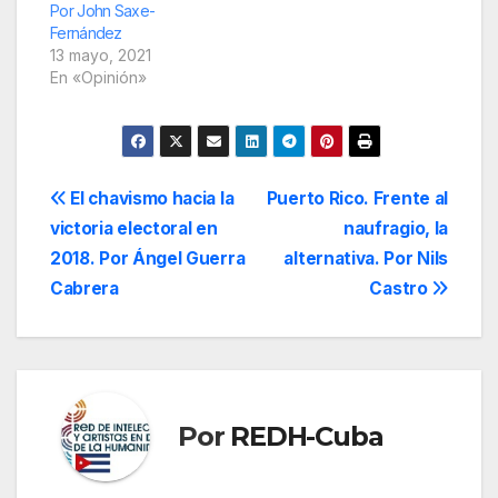
Por John Saxe-
Fernández
13 mayo, 2021
En «Opinión»
Navegación
El chavismo hacia la
Puerto Rico. Frente al
victoria electoral en
naufragio, la
de
2018. Por Ángel Guerra
alternativa. Por Nils
entradas
Cabrera
Castro
Por
REDH-Cuba