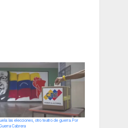
ela: las elecciones, otro teatro de guerra. Por
Guerra Cabrera