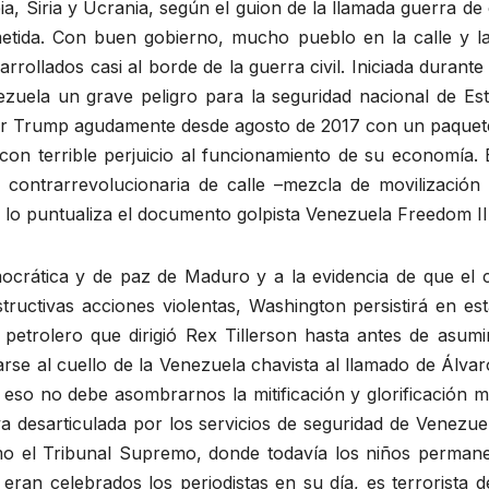
ibia, Siria y Ucrania, según el guion de la llamada guerra d
etida. Con buen gobierno, mucho pueblo en la calle y la
arrollados casi al borde de la guerra civil. Iniciada duran
ezuela un grave peligro para la seguridad nacional de Est
por Trump agudamente desde agosto de 2017 con un paquete 
 con terrible perjuicio al funcionamiento de su economía.
n contrarrevolucionaria de calle –mezcla de movilizació
 lo puntualiza el documento golpista Venezuela Freedom I
emocrática y de paz de Maduro y a la evidencia de que el 
ructivas acciones violentas, Washington persistirá en est
 petrolero que dirigió Rex Tillerson hasta antes de asu
rse al cuello de la Venezuela chavista al llamado de Álva
eso no debe asombrarnos la mitificación y glorificación m
a desarticulada por los servicios de seguridad de Venezu
omo el Tribunal Supremo, donde todavía los niños permanec
a eran celebrados los periodistas en su día, es terrorista 