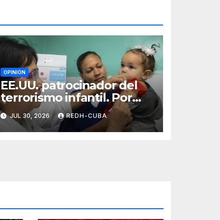
OPINIÓN
EE.UU. patrocinador del
terrorismo infantil. Por
Ramón Pedregal
JUL 30, 2026
REDH-CUBA
Casanova