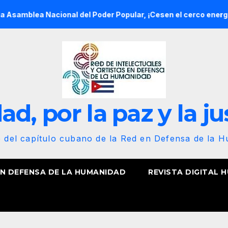
acional del Poder Popular, ¡Cesen el cerco energético y el cas
d, por la paz y la ju
b del capítulo cubano de la Red en Defensa de la 
EN DEFENSA DE LA HUMANIDAD
REVISTA DIGITAL 