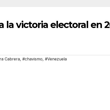
 la victoria electoral en 
ra Cabrera
,
#chavismo
,
#Venezuela