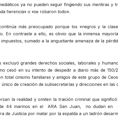
iáticos ya no pueden seguir fingiendo sus mentiras y tra
da herencia» o «se robaron todo».
continúa más preocupado porque los «negros y la clase
ño. En contraste a ello, es obvio que la inmensa mayoría
 impuestos, sumado a la angustiante amenaza de la pérdi
 excluyó grandes derechos sociales, laborales y humanos
 cesó en su intento de despedir a diario más de 150/2
n total cinismo familiares y amigos de este grupo de Ceos
 único de creación de subsecretarías y direcciones en las 
rsan la realidad y omiten la traición criminal que signifi
 de 44 marinos en el ARA San Juan, no dudan en mos
tra de Justicia por matar por la espalda a un ladrón desar