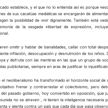
ercado establece, y el que no lo entienda así es porque «
es de sus cacatúas mediáticas se encargarán de alimentar l
egan la posibilidad de vivir dignamente. También está ved
emonía de la sesgada «libertad de expresión», incluy
onal.
eren omitir y hablar de banalidades, callar con total des
ente inflación, desocupación y desnutrición de los niños
ya y disfruta con las mentiras en las que un grupo de so
 publicitarias, siempre en aras de justificar lo injustificab
 el neoliberalismo ha transformado el horizonte social de
 objetivo frenar y contrarrestar el colectivismo, pero 
cia del pasado gobierno, hoy convertido en oposición, que 
sunida no se atreven , ni tienen la inteligencia necesaria
nta y atenta contra un país que cada día que pasa observ