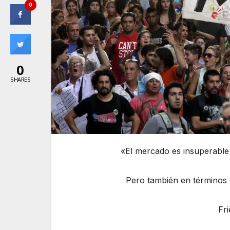
0
0
SHARES
«El mercado es insuperable en t
Pero también en términos mo
Friedrich Von