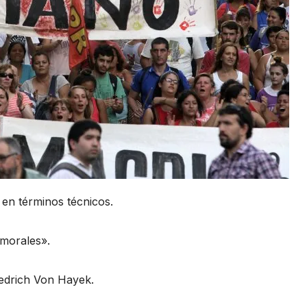
érminos técnicos.
rales».
 Hayek.