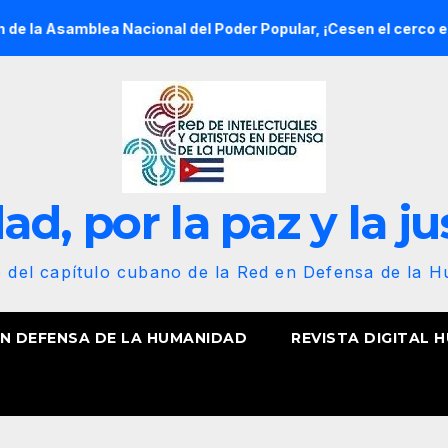
blea Nacional del Poder Popular, ¡Cesen el cerco energético y 
d, por la paz y la ju
b del capítulo cubano de la Red en Defensa de la 
EN DEFENSA DE LA HUMANIDAD
REVISTA DIGITAL 