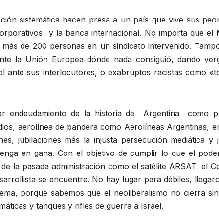
cción sistemática hacen presa a un país que vive sus peo
corporativos y la banca internacional. No importa que el 
más de 200 personas en un sindicato intervenido. Tampoco
ra ante la Unión Europea dónde nada consiguió, dando v
útbol ante sus interlocutores, o exabruptos racistas como
or endeudamiento de la historia de Argentina como pa
edios, aerolínea de bandera como Aerolíneas Argentinas,
es, jubilaciones más la injusta persecución mediática y ju
enga en gana. Con el objetivo de cumplir lo que el poder
de la pasada administración como el satélite ARSAT, el Co
sarrollista se encuentre. No hay lugar para débiles, llegar
blema, porque sabemos que el neoliberalismo no cierra s
áticas y tanques y rifles de guerra a Israel.