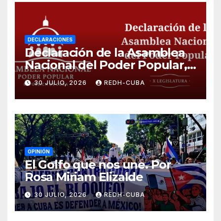
DECLARACIONES
Declaración de la Asamblea
Nacional del Poder Popular,
¡Cesen el cerco energético y
30 JULIO, 2026
REDH-CUBA
el castigo colectivo al pueblo
cubano!
OPINIÓN
El Golfo que nos une. Por
Rosa Miriam Elizalde
30 JULIO, 2026
REDH-CUBA