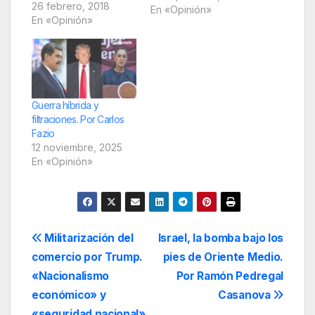
(China, Rusia, Unión
26 febrero, 2018
En «Opinión»
Europea) que
En «Opinión»
desafían la
hegemonía del
imperio en su
tradicional zona de
influencia, la reciente
gira del secretario de
Guerra híbrida y
Estado, Rex Tillerson,
filtraciones. Por Carlos
por México,
Fazio
Argentina, Perú,
12 noviembre, 2025
Colombia y Jamaica
En «Opinión»
tuvo una clara
proyección
expansionista con
base…
Navegación
Militarización del
Israel, la bomba bajo los
comercio por Trump.
pies de Oriente Medio.
de
«Nacionalismo
Por Ramón Pedregal
entradas
económico» y
Casanova
«seguridad nacional»