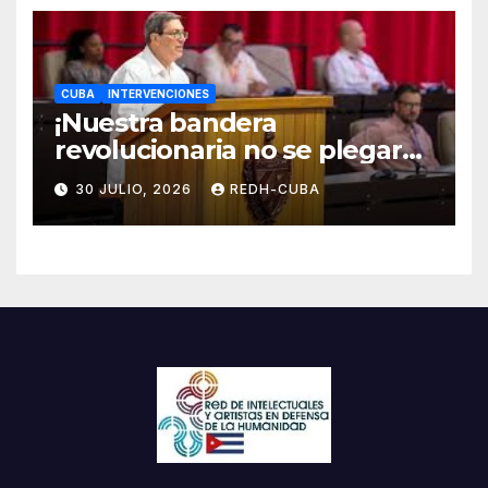
CUBA
INTERVENCIONES
¡Nuestra bandera
revolucionaria no se plegará
jamás! Por Bruno Rodríguez
30 JULIO, 2026
REDH-CUBA
Parrilla