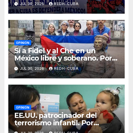
JUL 30, 2026
REDH-CUBA
OPINIÓN
Sí a Fidel y al Che en un
México libre y soberano. Por
Luis Manuel Arce Issac
JUL 30, 2026
REDH-CUBA
OPINIÓN
EE.UU. patrocinador del
terrorismo infantil. Por
Ramón Pedregal Casanova