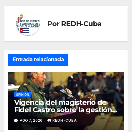
Por
REDH-Cuba
Entrada relacionada
OPINIÓN
Vigencia del magisterio de
Fidel Castro sobre la gestión
del liderazgo revolucionario.
AGO 7, 2026
REDH-CUBA
Por Jorge Luís Guach Estévez