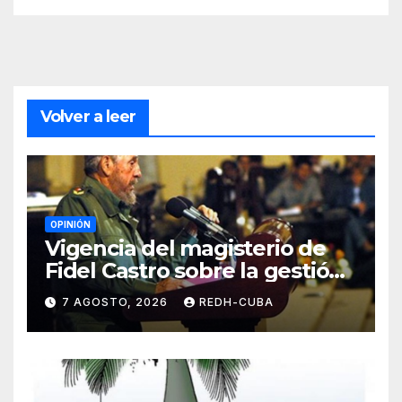
Volver a leer
OPINIÓN
Vigencia del magisterio de
Fidel Castro sobre la gestión
del liderazgo revolucionario.
7 AGOSTO, 2026
REDH-CUBA
Por Jorge Luís Guach Estévez