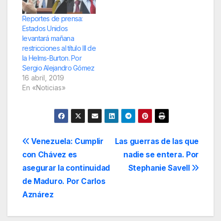
Reportes de prensa:
Estados Unidos
levantará mañana
restricciones al título III de
la Helms-Burton. Por
Sergio Alejandro Gómez
16 abril, 2019
En «Noticias»
Navegación
Venezuela: Cumplir
Las guerras de las que
con Chávez es
nadie se entera. Por
de
asegurar la continuidad
Stephanie Savell
entradas
de Maduro. Por Carlos
Aznárez