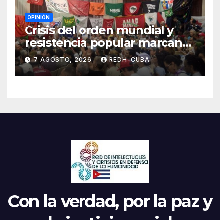
OPINIÓN
Crisis del orden mundial y
resistencia popular marcan
el inicio de la IV Asamblea
7 AGOSTO, 2026
REDH-CUBA
Continental de ALBA
Movimientos en Cuba
Con la verdad, por la paz y