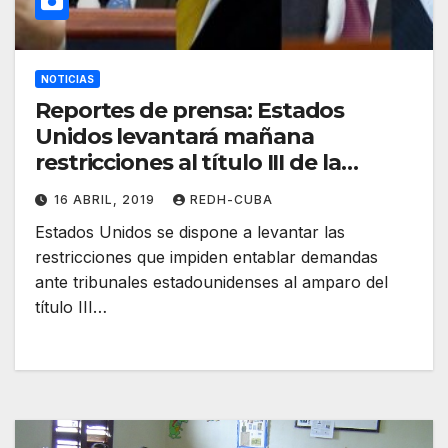
NOTICIAS
Reportes de prensa: Estados
Unidos levantará mañana
restricciones al título III de la
Helms-Burton. Por Sergio
16 ABRIL, 2019
REDH-CUBA
Alejandro Gómez
Estados Unidos se dispone a levantar las
restricciones que impiden entablar demandas
ante tribunales estadounidenses al amparo del
título III…