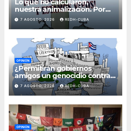
Lo que no calcularon,
nuestra animalización. Por
Laidi Fernández de Juan
7 AGOSTO, 2026
REDH-CUBA
OPINIÓN
¿Permitirán gobiernos
amigos un genocidio contra
Cuba? Por Hedelberto López
7 AGOSTO, 2026
REDH-CUBA
Blanch
OPINIÓN