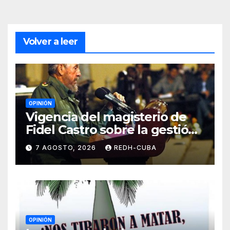
Volver a leer
OPINIÓN
Vigencia del magisterio de
Fidel Castro sobre la gestión
del liderazgo revolucionario.
7 AGOSTO, 2026
REDH-CUBA
Por Jorge Luís Guach Estévez
OPINIÓN