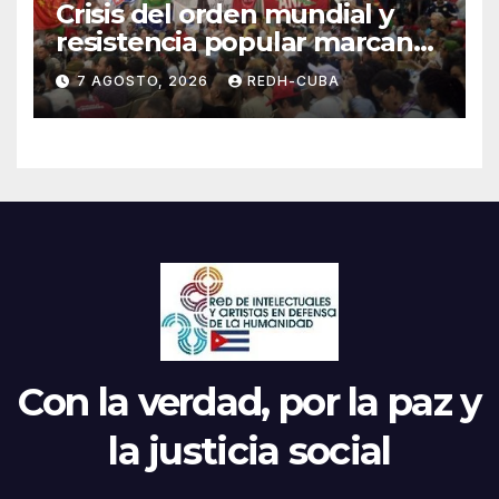
Crisis del orden mundial y
resistencia popular marcan
el inicio de la IV Asamblea
7 AGOSTO, 2026
REDH-CUBA
Continental de ALBA
Movimientos en Cuba
Con la verdad, por la paz y
la justicia social