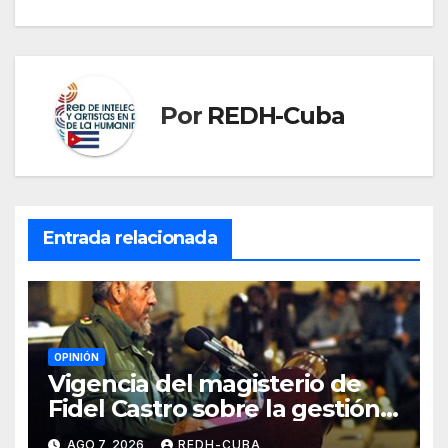
entradas
Por
REDH-Cuba
Entrada relacionada
OPINIÓN
Vigencia del magisterio de
Fidel Castro sobre la gestión
del liderazgo revolucionario.
AGO 7, 2026
REDH-CUBA