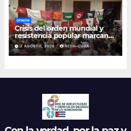
OPINIÓN
Crisis del orden mundial y
resistencia popular marcan
el inicio de la IV Asamblea
7 AGOSTO, 2026
REDH-CUBA
Continental de ALBA
Movimientos en Cuba
Con la verdad, por la paz y