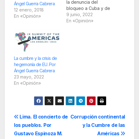
la denuncia del
Ángel Guerra Cabrera
bloqueo a Cuba y de
12 enero, 2018
la lucha por su
9 junio, 2022
En «Opinión»
levantamiento una de
En «Opinión»
las principales
banderas de su
política exterior,
basada en históricos
principios
consagrados en la
La cumbre y la crisis de
Constitución
hegemonía de EU. Por
mexicana. ¿Por qué?
Ángel Guerra Cabrera
¿Por qué es este un
23 mayo, 2022
tema central en…
En «Opinión»
Navegación
Lima. El concierto de
Corrupción continental
los pueblos. Por
y la Cumbre de las
de
Gustavo Espinoza M.
Américas