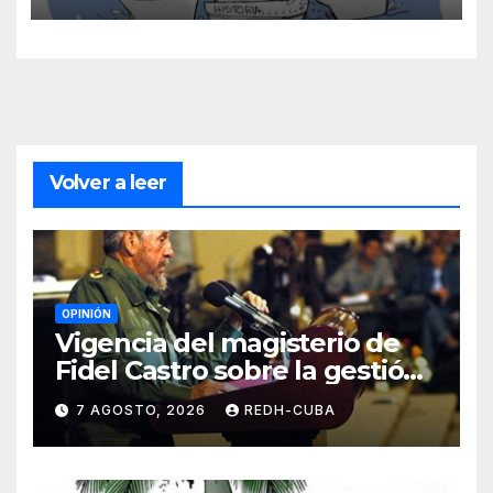
Volver a leer
OPINIÓN
Vigencia del magisterio de
Fidel Castro sobre la gestión
del liderazgo revolucionario.
7 AGOSTO, 2026
REDH-CUBA
Por Jorge Luís Guach Estévez