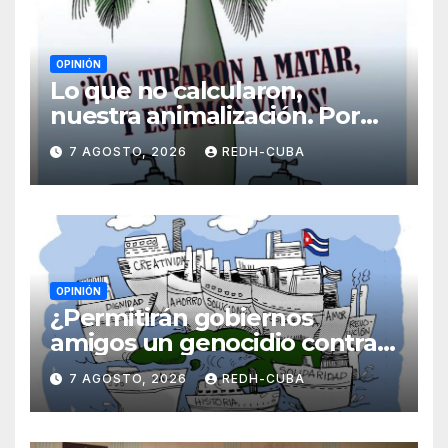
OPINIÓN
Lo que no calcularon,
nuestra animalización. Por
Laidi Fernández de Juan
7 AGOSTO, 2026
REDH-CUBA
OPINIÓN
¿Permitirán gobiernos
amigos un genocidio contra
Cuba? Por Hedelberto López
7 AGOSTO, 2026
REDH-CUBA
Blanch