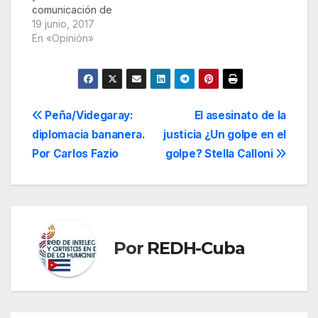
comunicación de
ambos lados del
19 junio, 2017
estrecho de la Florida,
En «Opinión»
con el objetivo de
contextualizar los
pronunciamientos de
Trump y su posible
trascendencia en el
Navegación
Peña/Videgaray:
El asesinato de la
futuro de los nexos
diplomacia bananera.
justicia ¿Un golpe en el
entre ambos países
de
Fuente: Granma El
Por Carlos Fazio
golpe? Stella Calloni
cambio de política
entradas
hacia…
Por
REDH-Cuba