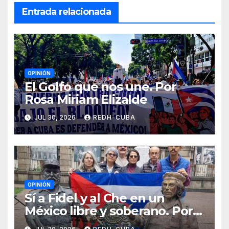
Entrada relacionada
OPINIÓN
El Golfo que nos une. Por
Rosa Miriam Elizalde
JUL 30, 2026
REDH-CUBA
OPINIÓN
Sí a Fidel y al Che en un
México libre y soberano. Por
Luis Manuel Arce Issac