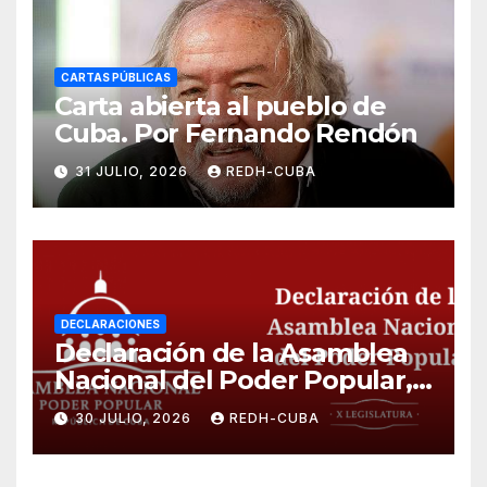
CARTAS PÚBLICAS
Carta abierta al pueblo de
Cuba. Por Fernando Rendón
31 JULIO, 2026
REDH-CUBA
DECLARACIONES
Declaración de la Asamblea
Nacional del Poder Popular,
¡Cesen el cerco energético y
30 JULIO, 2026
REDH-CUBA
el castigo colectivo al pueblo
cubano!