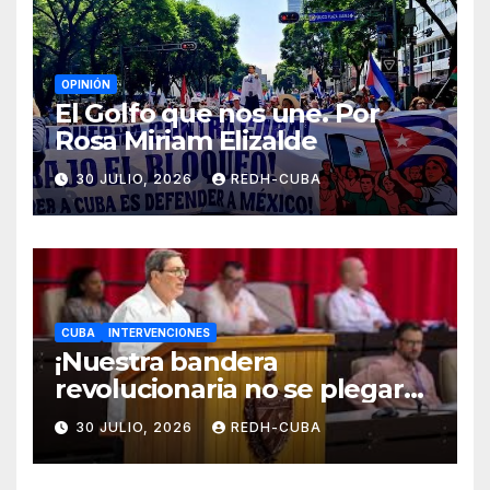
OPINIÓN
El Golfo que nos une. Por
Rosa Miriam Elizalde
30 JULIO, 2026
REDH-CUBA
CUBA
INTERVENCIONES
¡Nuestra bandera
revolucionaria no se plegará
jamás! Por Bruno Rodríguez
30 JULIO, 2026
REDH-CUBA
Parrilla