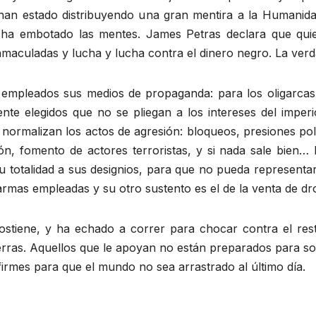
 han estado distribuyendo una gran mentira a la Humani
ha embotado las mentes. James Petras declara que quie
maculadas y lucha y lucha contra el dinero negro. La verda
 empleados sus medios de propaganda: para los oligarcas i
te elegidos que no se pliegan a los intereses del imper
ormalizan los actos de agresión: bloqueos, presiones polít
 fomento de actores terroristas, y si nada sale bien… la
 totalidad a sus designios, para que no pueda representar u
s armas empleadas y su otro sustento es el de la venta de dr
sostiene, y ha echado a correr para chocar contra el res
rras. Aquellos que le apoyan no están preparados para so
 firmes para que el mundo no sea arrastrado al último día.