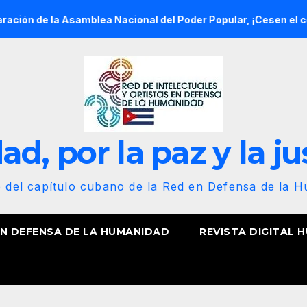
 Asamblea Nacional del Poder Popular, ¡Cesen el cerco energéti
d, por la paz y la ju
b del capítulo cubano de la Red en Defensa de la 
EN DEFENSA DE LA HUMANIDAD
REVISTA DIGITAL 