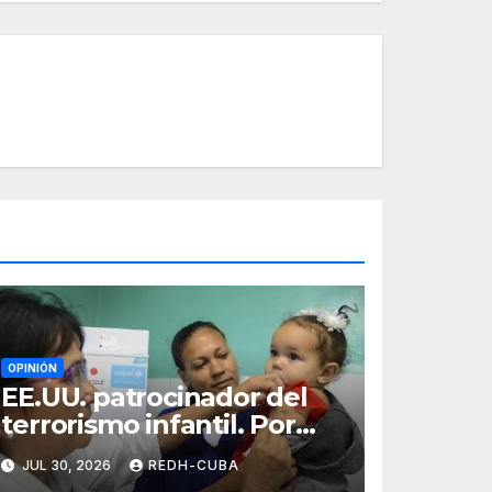
OPINIÓN
EE.UU. patrocinador del
terrorismo infantil. Por
Ramón Pedregal
JUL 30, 2026
REDH-CUBA
Casanova