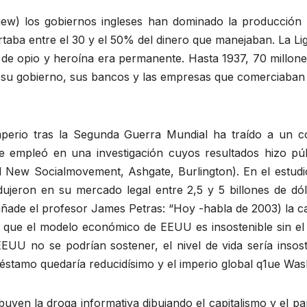
ew) los gobiernos ingleses han dominado la producción m
taba entre el 30 y el 50% del dinero que manejaban. La L
co de opio y heroína era permanente. Hasta 1937, 70 millon
, su gobierno, sus bancos y las empresas que comerciaban el 
mperio tras la Segunda Guerra Mundial ha traído a un c
 se empleó en una investigación cuyos resultados hizo 
nd New Socialmovement, Ashgate, Burlington). En el estud
ujeron en su mercado legal entre 2,5 y 5 billones de dóla
añade el profesor James Petras: “Hoy -habla de 2003) la can
 que el modelo económico de EEUU es insostenible sin el 
UU no se podrían sostener, el nivel de vida sería insoste
 préstamo quedaría reducidísimo y el imperio global q1ue Was
ibuyen la droga informativa dibujando el capitalismo y el pa