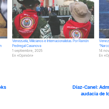
Venezuela, Milicianos e Internacionalistas. Por Ramón
Venezu
n
Pedregal Casanova
“Narco
1 septiembre, 2025
14 no
En «Opinión»
En «O
oks
Díaz-Canel: Adm
audacia de l