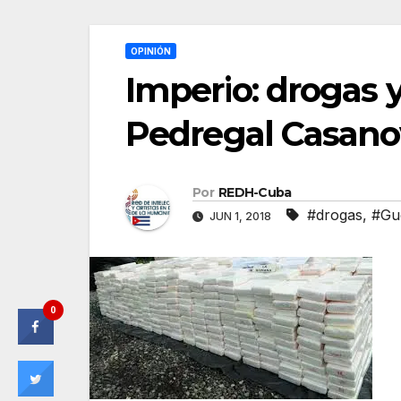
OPINIÓN
Imperio: drogas 
Pedregal Casano
Por
REDH-Cuba
#drogas
,
#Gu
JUN 1, 2018
0