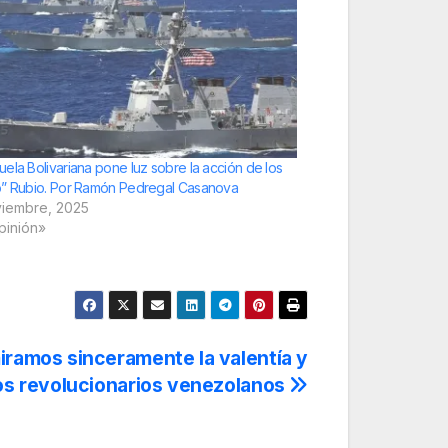
ela Bolivariana pone luz sobre la acción de los
” Rubio. Por Ramón Pedregal Casanova
viembre, 2025
pinión»
iramos sinceramente la valentía y
os revolucionarios venezolanos