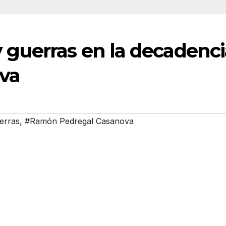
y guerras en la decadenc
va
erras
,
#Ramón Pedregal Casanova