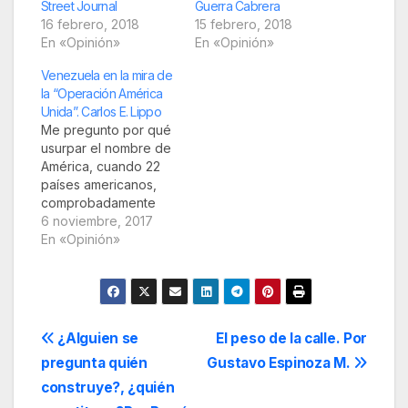
Street Journal
Guerra Cabrera
16 febrero, 2018
15 febrero, 2018
En «Opinión»
En «Opinión»
Venezuela en la mira de
la “Operación América
Unida”. Carlos E. Lippo
Me pregunto por qué
usurpar el nombre de
América, cuando 22
países americanos,
comprobadamente
amigos como lo son
6 noviembre, 2017
los países miembros
En «Opinión»
del Alba-TCP y la
mayoría de los del
convenio Petrocaribe
no participan, por
razones obvias, y me
Navegación
¿Alguien se
El peso de la calle. Por
pregunto también
pregunta quién
Gustavo Espinoza M.
ingenuamente ¿para
de
qué se estará uniendo
construye?, ¿quién
esta caterva de