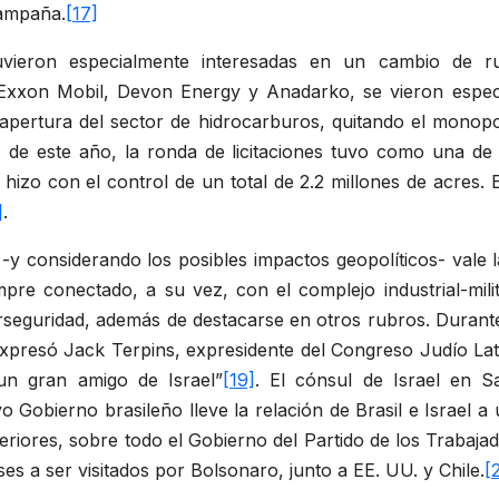
campaña.
[17]
uvieron especialmente interesadas en un cambio de r
n, Exxon Mobil, Devon Energy y Anadarko, se vieron espec
apertura del sector de hidrocarburos, quitando el monopo
s de este año, la ronda de licitaciones tuvo como una de
 hizo con el control de un total de 2.2 millones de acres.
]
.
y considerando los posibles impactos geopolíticos- vale l
pre conectado, a su vez, con el complejo industrial-milit
rseguridad, además de destacarse en otros rubros. Durant
expresó Jack Terpins, expresidente del Congreso Judío La
un gran amigo de Israel”
[19]
. El cónsul de Israel en 
 Gobierno brasileño lleve la relación de Brasil e Israel a
riores, sobre todo el Gobierno del Partido de los Trabaja
íses a ser visitados por Bolsonaro, junto a EE. UU. y Chile.
[