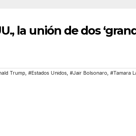
U., la unión de dos ‘gran
ald Trump
,
#Estados Unidos
,
#Jair Bolsonaro
,
#Tamara L