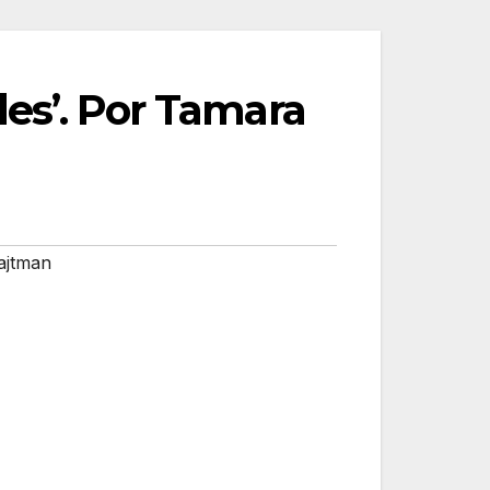
des’. Por Tamara
ajtman