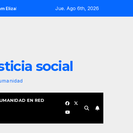
Jue. Ago 6th, 2026
e
¡Nuestra bandera revolucionaria no se plegará jamás! Po
sticia social
Humanidad
HUMANIDAD EN RED