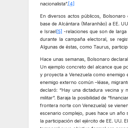
nacionalista”.
[4]
En diversos actos públicos, Bolsonaro c
base de Alcántara (Maranhão) a EE. UU. A
e Israel
[5]
-relaciones que son de larga 
durante la campaña electoral, se regis
Algunas de éstas, como Taurus, participan
Hace unas semanas, Bolsonaro declaraba
Un ejemplo concreto del alcance que podr
y proyecta a Venezuela como enemigo e
enemigo externo común –léase, migrantes-
declaró: “Hay una dictadura vecina y 
militar”. Baraja la posibilidad de “finan
frontera norte con Venezuela) se vienen 
escenario complejo, pues hace un año se
la participación del ejército de EE. UU. 