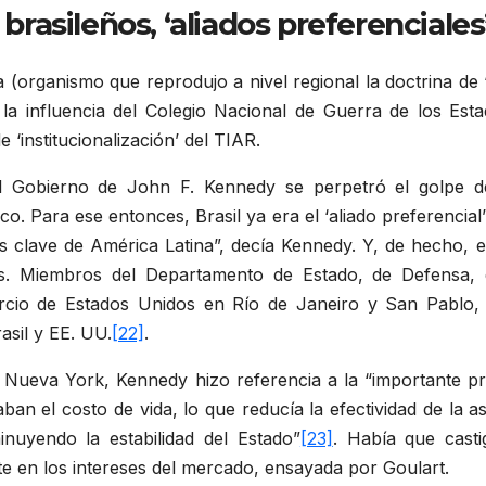
s brasileños, ‘aliados preferencia
(organismo que reprodujo a nivel regional la doctrina de ‘
 la influencia del Colegio Nacional de Guerra de los Est
‘institucionalización’ del TIAR.
 Gobierno de John F. Kennedy se perpetró el golpe de 
. Para ese entonces, Brasil ya era el ‘aliado preferencial’
aís clave de América Latina”, decía Kennedy. Y, de hecho,
es. Miembros del Departamento de Estado, de Defensa, 
rcio de Estados Unidos en Río de Janeiro y San Pablo,
asil y EE. UU.
[22]
.
 Nueva York, Kennedy hizo referencia a la “importante pr
aban el costo de vida, lo que reducía la efectividad de la
minuyendo la estabilidad del Estado”
[23]
. Había que casti
te en los intereses del mercado, ensayada por Goulart.