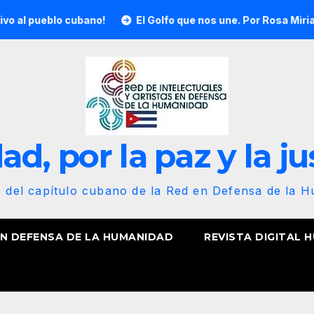
blo cubano!
El Golfo que nos une. Por Rosa Miriam Elizald
d, por la paz y la ju
b del capítulo cubano de la Red en Defensa de la 
EN DEFENSA DE LA HUMANIDAD
REVISTA DIGITAL 