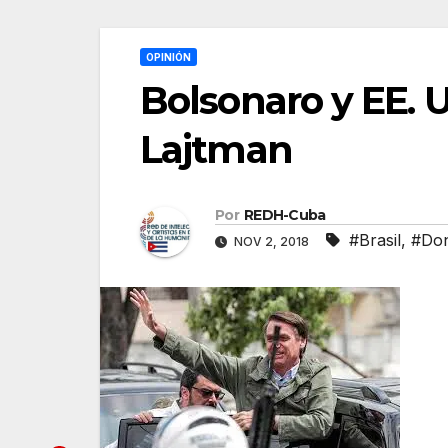
OPINIÓN
Bolsonaro y EE. U
Lajtman
Por
REDH-Cuba
#Brasil
,
#Don
NOV 2, 2018