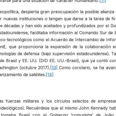
arse para una situación de ‘carácter humanitario’.
[11]
opolítica, despierta gran preocupación la posible alianza 
 nuevas instituciones o tengan que darse a la tarea de 
e décadas y han sido aceitados y profundizados por el Go
tadounidense, facilitaba información al Comando Sur de E
fico-tecnológicos como el Acuerdo de Intercambio de Info
nt
), que proporciona la expansión de la colaboración en
ologías de defensa (bajo supervisión estadounidense). Ta
 de Brasil y EE. UU. (DID EE. UU.-Brasil), que ya contó co
shington (octubre 2017).
[13]
Como corolario, se ha avanz
lanzamiento de satélites.
[14]
as fuerzas militares y los círculos selectos de empresa
co-ideológicos). Recuérdese que el mismo John Kennedy hab
tomaba Brasil con el Gobierno ‘comunista’ de João 