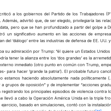
riticó a los gobiernos del Partido de los Trabajadores (P
demás, advirtió que, de ser elegido, privilegiaría las rel
data, pero que se han profundizado a partir del golpe a D
tró un significativo aumento en las acciones de empresa
 del ‘diálogo’ entre las industrias de defensa de EE. UU. y 
 su admiración por Trump: “él quiere un Estados Unidos g
ía tener la alianza entre los ‘dos grandes’ es la arremeti
xterno inmediato (otro punto en común con Trump, empeñ
 para hacer ‘grande la patria’). El probable futuro cancill
no estamos haciendo absolutamente nada políticamente (…)
ciar a grupos de oposición” y de implementar “acciones gradu
registrando los principales episodios de violencia contra 
 llevó a cabo la Operación América Unida en la triple fro
El ejercicio, basado en simulaciones, contó con la instalación