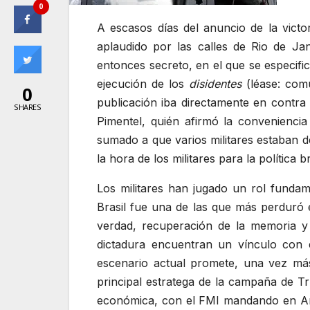
0
A escasos días del anuncio de la victo
aplaudido por las calles de Rio de Jan
entonces secreto, en el que se especifica
ejecución de los
disidentes
(léase: comu
0
publicación iba directamente en contra
SHARES
Pimentel, quién afirmó la conveniencia
sumado a que varios militares estaban d
la hora de los militares para la política b
Los militares han jugado un rol fundamen
Brasil fue una de las que más perduró
verdad, recuperación de la memoria y 
dictadura encuentran un vínculo con e
escenario actual promete, una vez más
principal estratega de la campaña de T
económica, con el FMI mandando en Arge