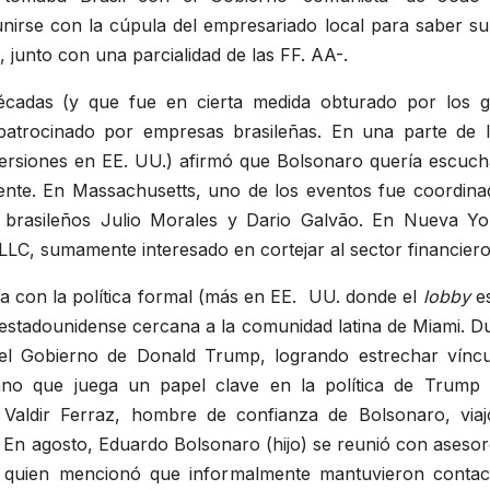
nirse con la cúpula del empresariado local para saber su
, junto con una parcialidad de las FF. AA-.
cadas (y que fue en cierta medida obturado por los g
patrocinado por empresas brasileñas. En una parte de 
nversiones en EE. UU.) afirmó que Bolsonaro quería escuch
nte. En Massachusetts, uno de los eventos fue coordinado
 brasileños Julio Morales y Dario Galvão. En Nueva Yor
C, sumamente interesado en cortejar al sector financiero
a con la política formal (más en EE. UU. donde el
lobby
es
estadounidense cercana a la comunidad latina de Miami. D
el Gobierno de Donald Trump, logrando estrechar vínc
ubano que juega un papel clave en la política de Trump
 Valdir Ferraz, hombre de confianza de Bolsonaro, via
. En agosto, Eduardo Bolsonaro (hijo) se reunió con aseso
, quien mencionó que informalmente mantuvieron contac