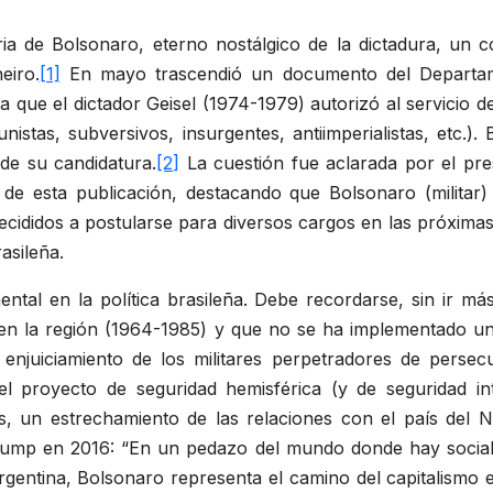
ria de Bolsonaro, eterno nostálgico de la dictadura, un 
eiro.
[1]
En mayo trascendió un documento del Departam
 que el dictador Geisel (1974-1979) autorizó al servicio de
nistas, subversivos, insurgentes, antiimperialistas, etc.).
 de su candidatura.
[2]
La cuestión fue aclarada por el pres
 de esta publicación, destacando que Bolsonaro (militar
ecididos a postularse para diversos cargos en las próximas
rasileña.
tal en la política brasileña. Debe recordarse, sin ir más 
 en la región (1964-1985) y que no se ha implementado un
enjuiciamiento de los militares perpetradores de persecu
l proyecto de seguridad hemisférica (y de seguridad in
, un estrechamiento de las relaciones con el país del 
rump en 2016: “En un pedazo del mundo donde hay sociali
ntina, Bolsonaro representa el camino del capitalismo es