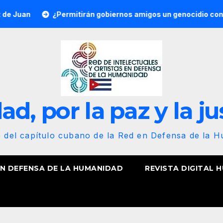
¿Permitirán gobiernos amigos un genocidio contra Cuba? Po
d, por la paz y la ju
b del capítulo cubano de la Red en Defensa de la 
EN DEFENSA DE LA HUMANIDAD
REVISTA DIGITAL 