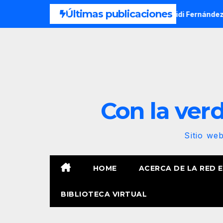
Saltar
Últimas publicaciones
laron, nuestra animalización. Por Laidi Fernández de Juan
al
contenido
Con la verda
Sitio we
HOME
ACERCA DE LA RED 
BIBLIOTECA VIRTUAL