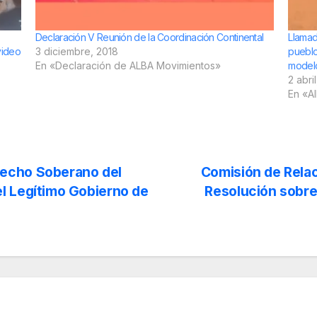
Declaración V Reunión de la Coordinación Continental
Llamado
video
3 diciembre, 2018
pueblo
En «Declaración de ALBA Movimientos»
modelo
2 abri
En «A
echo Soberano del
Comisión de Relac
l Legítimo Gobierno de
Resolución sobre