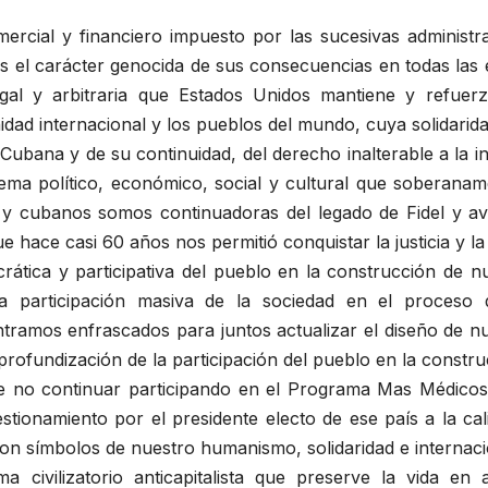
ercial y financiero impuesto por las sucesivas administ
 el carácter genocida de sus consecuencias en todas las e
al y arbitraria que Estados Unidos mantiene y refuerza
dad internacional y los pueblos del mundo, cuya solidari
ubana y de su continuidad, del derecho inalterable a la in
tema político, económico, social y cultural que soberana
y cubanos somos continuadoras del legado de Fidel y av
e hace casi 60 años nos permitió conquistar la justicia y la 
ática y participativa del pueblo en la construcción de n
la participación masiva de la sociedad en el proceso
ntramos enfrascados para juntos actualizar el diseño de 
profundización de la participación del pueblo en la constru
e no continuar participando en el Programa Mas Médicos 
tionamiento por el presidente electo de ese país a la cal
n símbolos de nuestro humanismo, solidaridad e internaci
ma civilizatorio anticapitalista que preserve la vida en