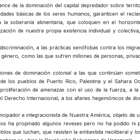
vance de la dominación del capital depredador sobre terri
idades básicas de los seres humanos, garanticen el reclam
 a la soberanía alimentaria, que coloquen en el horizont
ación de nuestra propia existencia individual y colectiva,
discriminación, a las prácticas xenófobas contra los migr
de género, como las que sufren millones de personas, priv
iones de dominación colonial a las que continúan someti
de los pueblos de Puerto Rico, Palestina y el Sahara Occ
 proliferación de amenazas con el uso de la fuerza, a la e
 del Derecho Internacional, a los afanes hegemónicos de d
ipador e integracionista de Nuestra América, objeto de u
e nos ha propinado algunos reveses pero no ha podido ni
eblos que luchan, que resisten la embestida neoliberal y l