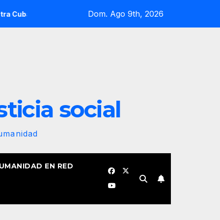
Dom. Ago 9th, 2026
r Hedelberto López Blanch
Crisis del orden mundial y re
sticia social
Humanidad
HUMANIDAD EN RED