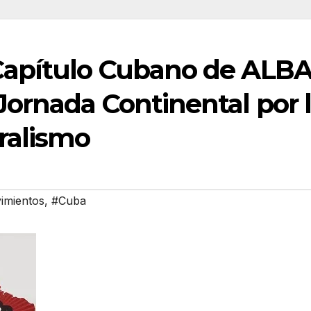
 Capítulo Cubano de ALB
 Jornada Continental por
eralismo
imientos
,
#Cuba