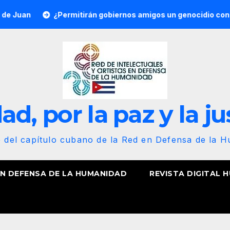
¿Permitirán gobiernos amigos un genocidio contra Cuba? Por
d, por la paz y la ju
b del capítulo cubano de la Red en Defensa de la 
EN DEFENSA DE LA HUMANIDAD
REVISTA DIGITAL 