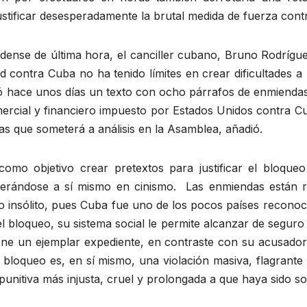
 justificar desesperadamente la brutal medida de fuerza con
idense de última hora, el canciller cubano, Bruno Rodrígu
dad contra Cuba no ha tenido límites en crear dificultades 
ó hace unos días un texto con ocho párrafos de enmienda
ercial y financiero impuesto por Estados Unidos contra C
 que someterá a análisis en la Asamblea, añadió.
mo objetivo crear pretextos para justificar el bloqueo
perándose a sí mismo en cinismo. Las enmiendas están r
go insólito, pues Cuba fue uno de los pocos países recon
 el bloqueo, su sistema social le permite alcanzar de seguro
e un ejemplar expediente, en contraste con su acusador,
pio bloqueo es, en sí mismo, una violación masiva, flagrant
punitiva más injusta, cruel y prolongada a que haya sido s