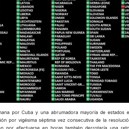
emana por Cuba y una abrumadora mayoría de estados 
ón por vigésima séptima vez consecutiva de la resolució
ón por efectuarse en horas también derrotaría una reto