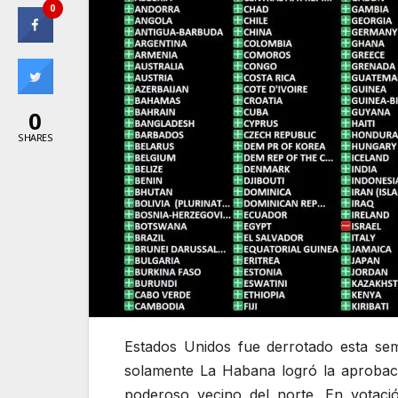
0
0
SHARES
Estados Unidos fue derrotado esta s
solamente La Habana logró la aprobaci
poderoso vecino del norte. En votaci