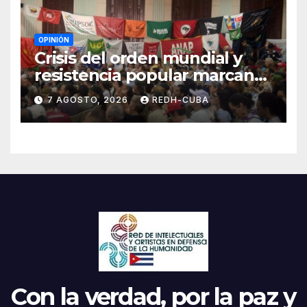
OPINIÓN
Crisis del orden mundial y
resistencia popular marcan
el inicio de la IV Asamblea
7 AGOSTO, 2026
REDH-CUBA
Continental de ALBA
Movimientos en Cuba
Con la verdad, por la paz y