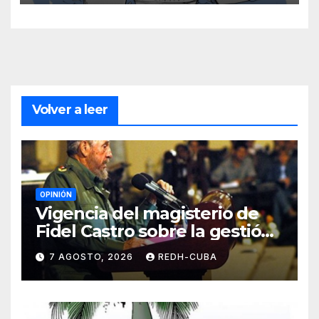
Volver a leer
OPINIÓN
Vigencia del magisterio de
Fidel Castro sobre la gestión
del liderazgo revolucionario.
7 AGOSTO, 2026
REDH-CUBA
Por Jorge Luís Guach Estévez