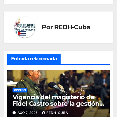
entradas
Por
REDH-Cuba
Entrada relacionada
OPINIÓN
Vigencia del magisterio de
Fidel Castro sobre la gestión
del liderazgo revolucionario.
AGO 7, 2026
REDH-CUBA
Por Jorge Luís Guach Estévez