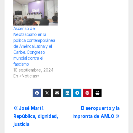
Ascenso del
Neofascismo en la
política contemporánea
de América Latina y el
Caribe. Congreso
mundial contra el
fascismo
10 septiembre, 2024
En «Noticias»
Navegación
José Martí.
El aeropuerto y la
República, dignidad,
impronta de AMLO
de
justicia