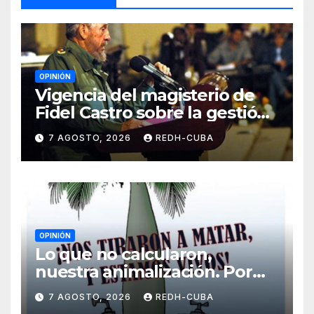
OPINIÓN
Vigencia del magisterio de
Fidel Castro sobre la gestión
del liderazgo revolucionario.
7 AGOSTO, 2026
REDH-CUBA
Por Jorge Luís Guach Estévez
OPINIÓN
Lo que no calcularon,
nuestra animalización. Por
Laidi Fernández de Juan
7 AGOSTO, 2026
REDH-CUBA