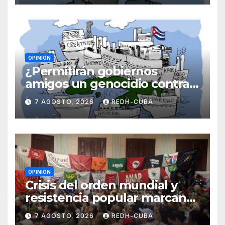
OPINIÓN
¿Permitirán gobiernos
amigos un genocidio contra
Cuba? Por Hedelberto López
7 AGOSTO, 2026
REDH-CUBA
Blanch
OPINIÓN
Crisis del orden mundial y
resistencia popular marcan
el inicio de la IV Asamblea
7 AGOSTO, 2026
REDH-CUBA
Continental de ALBA