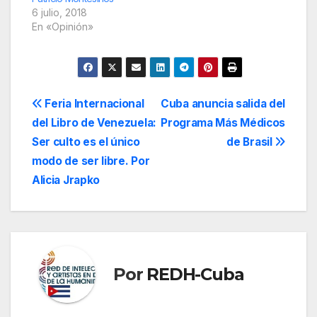
6 julio, 2018
En «Opinión»
Navegación
Feria Internacional
Cuba anuncia salida del
del Libro de Venezuela:
Programa Más Médicos
de
Ser culto es el único
de Brasil
entradas
modo de ser libre. Por
Alicia Jrapko
Por
REDH-Cuba