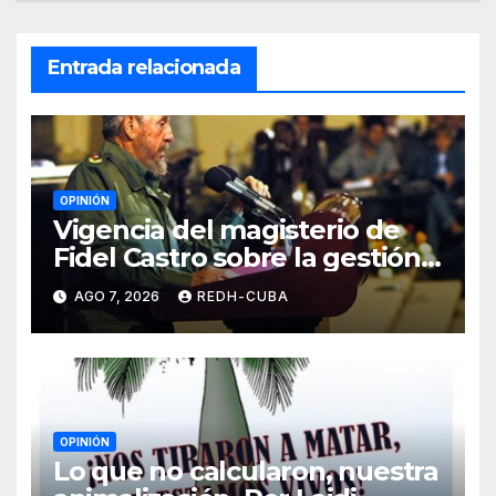
Entrada relacionada
OPINIÓN
Vigencia del magisterio de
Fidel Castro sobre la gestión
del liderazgo revolucionario.
AGO 7, 2026
REDH-CUBA
Por Jorge Luís Guach Estévez
OPINIÓN
Lo que no calcularon, nuestra