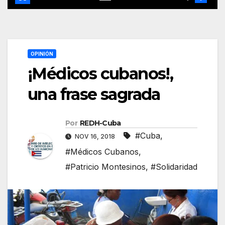
OPINIÓN
¡Médicos cubanos!,
una frase sagrada
Por
REDH-Cuba
#Cuba
,
NOV 16, 2018
#Médicos Cubanos
,
#Patricio Montesinos
,
#Solidaridad