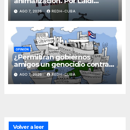
animalización. Por Laidi
Fernández de Juan
AGO 7, 2026
REDH-CUBA
OPINIÓN
¿Permitirán gobiernos
amigos un genocidio contra
Cuba? Por Hedelberto López
AGO 7, 2026
REDH-CUBA
Blanch
Volver a leer